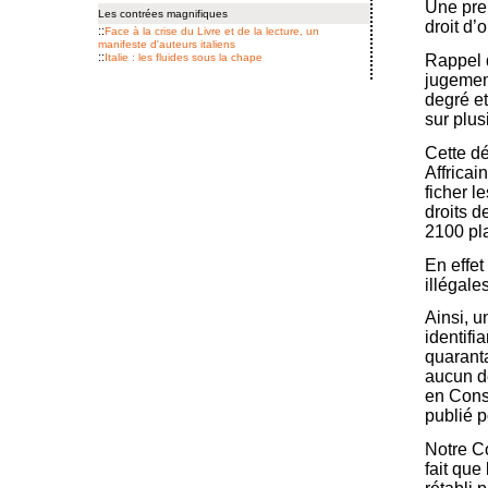
Une prem
Les contrées magnifiques
droit d’
::
Face à la crise du Livre et de la lecture, un
manifeste d'auteurs italiens
::
Italie : les fluides sous la chape
Rappel d
jugement
degré et
sur plus
Cette dé
Affricai
ficher l
droits d
2100 pl
En effet
illégales
Ainsi, u
identifi
quarant
aucun dé
en Conse
publié p
Notre Co
fait que