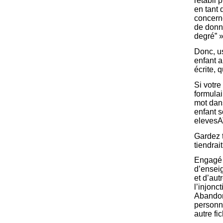
rétabli 
en tant 
concerné
de donn
degré” »
Donc, us
enfant a
écrite, 
Si votre
formulai
mot dan
enfant 
elevesA
Gardez t
tiendrai
Engagé 
d’enseig
et d’autr
l’injonc
Abandon 
personn
autre fi