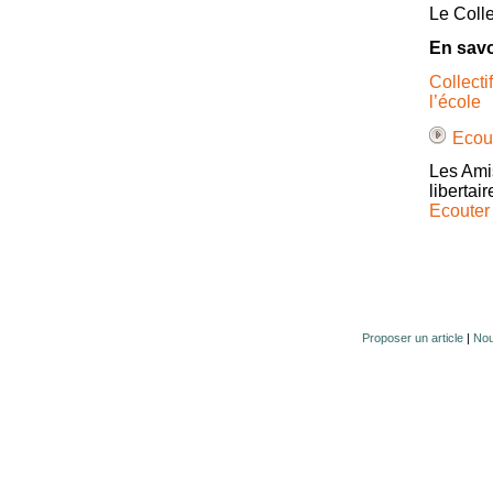
Le Colle
En savo
Collecti
l’école
Ecout
Les Amis
libertai
Ecouter 
Proposer un article
|
Nou