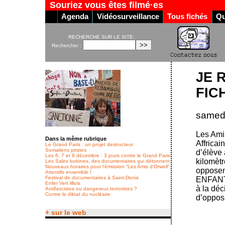
Souriez vous êtes filmé·es
Agenda
Vidéosurveillance
Tous fichés
Qu
RECHERCHE SUR LE SITE:
Rechercher :
JE 
FIC
samedi
Les Amis
Dans la même rubrique
Affricai
Le Grand Paris : un projet destructeur
Somaliens pirates
d’élève 
Les 6, 7 et 8 décembre : 3 jours contre le Grand Paris
kilomètr
Les Sales bobines, des documentaires qui détonnent
Nouveaux horaires pour l’émission “Les Amis d’Orwell”
opposen
Attentifs ensemble !
Festival de documentaires à Saint-Denis
ENFANT 
Enfer Vert lillois
à la déc
Antifascistes ou dangereux terroristes ?
Contre le diktat du nucléaire
d’opposi
+ sur le web