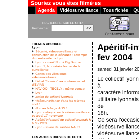
Souriez vous êtes filmé·es
Agenda
Vidéosurveillance
Tous fichés
Qu
RECHERCHE SUR LE SITE:
Rechercher :
THEMES ABORDES :
Apéritif-i
Lyon
Sécurité, vidéosurveillance et
fev 2004
construction de la déviance : l’exemple
du centre-ville de Lyon
Lyon cr manif Non à Big Brother
Lyon 2, laboratoire leader de la
samedi 31 janvier 2
surveillance
Cartes des villes sous
vidéosurveillance
Le collectif lyon
Débat "Souriez" au contre-sommet
à
d’EVIAN
NAVIGO - TECELY : même combat
caractère informa
Lyon
action du collectif lyonnais
utilitaire lyonna
vidéosurveillance dans les toilettes
sncf !
de
Non au fichage ADN !
18h.
Lyon colloque sur la vidéosurveillance
ce jeudi 17 novembre
Ce sera l’occasio
Apéritif-informatif du collectif lyonnais le
6 fev 2004
vidéosurveillance
Lyon - soirée de soutien NABB
vidéosurveillanc
LES AUTRES BREVES DE CETTE