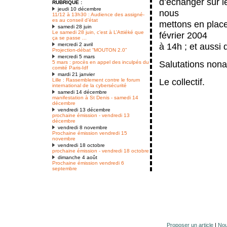
d’échanger sur le
RUBRIQUE :
jeudi 10 décembre
nous
11/12 à 13h30 : Audience des assigné-
es au conseil d’état
mettons en plac
samedi 28 juin
Le samedi 28 juin, c’est à L’Attiéké que
février 2004
ça se passe ...
à 14h ; et aussi
mercredi 2 avril
Projection-débat “MOUTON 2.0”
mercredi 5 mars
Salutations nona
5 mars : procès en appel des inculpés du
comité Paris-Idf
mardi 21 janvier
Le collectif.
Lille : Rassemblement contre le forum
international de la cybersécurité
samedi 14 décembre
manifestation à St Denis - samedi 14
décembre
vendredi 13 décembre
prochaine émission - vendredi 13
décembre
vendredi 8 novembre
Prochaine émission vendredi 15
novembre
vendredi 18 octobre
prochaine émission - vendredi 18 octobre
dimanche 4 août
Prochaine émission vendredi 6
septembre
Proposer un article
|
Nou