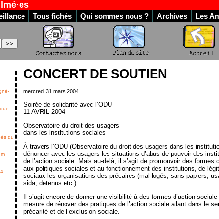
ilmé·es
illance
Tous fichés
Qui sommes nous ?
Archives
Les Am
:
CONCERT DE SOUTIEN
mercredi 31 mars 2004
gné-
Soirée de solidarité avec l’ODU
é que
11 AVRIL 2004
Observatoire du droit des usagers
dans les institutions sociales
pés du
À travers l’ODU (Observatoire du droit des usagers dans les institut
dénoncer avec les usagers les situations d’abus de pouvoir des instit
rum
de l’action sociale. Mais au-delà, il s’agit de promouvoir des formes 
aux politiques sociales et au fonctionnement des institutions, de légi
14
sociaux les organisations des précaires (mal-logés, sans papiers, u
sida, detenus etc.).
Il s’agit encore de donner une visibilité à des formes d’action sociale
mesure de rénover des pratiques de l’action sociale allant dans le se
précarité et de l’exclusion sociale.