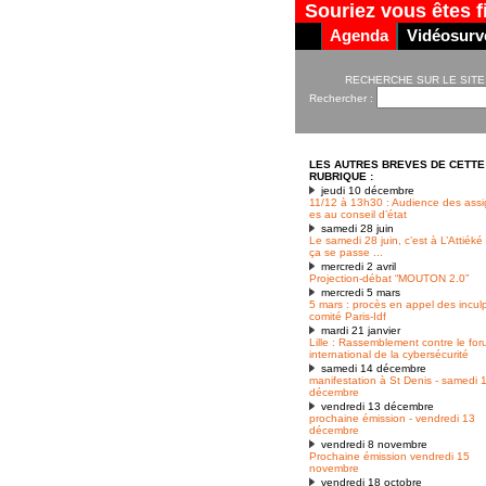
Souriez vous êtes f
Agenda
Vidéosurve
RECHERCHE SUR LE SITE
Rechercher :
LES AUTRES BREVES DE CETTE
RUBRIQUE :
jeudi 10 décembre
11/12 à 13h30 : Audience des assi
es au conseil d’état
samedi 28 juin
Le samedi 28 juin, c’est à L’Attiék
ça se passe ...
mercredi 2 avril
Projection-débat “MOUTON 2.0”
mercredi 5 mars
5 mars : procès en appel des incul
comité Paris-Idf
mardi 21 janvier
Lille : Rassemblement contre le fo
international de la cybersécurité
samedi 14 décembre
manifestation à St Denis - samedi 
décembre
vendredi 13 décembre
prochaine émission - vendredi 13
décembre
vendredi 8 novembre
Prochaine émission vendredi 15
novembre
vendredi 18 octobre