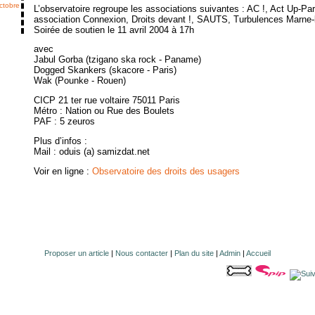
ctobre
L’observatoire regroupe les associations suivantes : AC !, Act Up-Par
association Connexion, Droits devant !, SAUTS, Turbulences Marne-l
Soirée de soutien le 11 avril 2004 à 17h
avec
Jabul Gorba (tzigano ska rock - Paname)
Dogged Skankers (skacore - Paris)
Wak (Pounke - Rouen)
CICP 21 ter rue voltaire 75011 Paris
Métro : Nation ou Rue des Boulets
PAF : 5 zeuros
Plus d’infos :
Mail : oduis (a) samizdat.net
Voir en ligne :
Observatoire des droits des usagers
Proposer un article
|
Nous contacter
|
Plan du site
|
Admin
|
Accueil