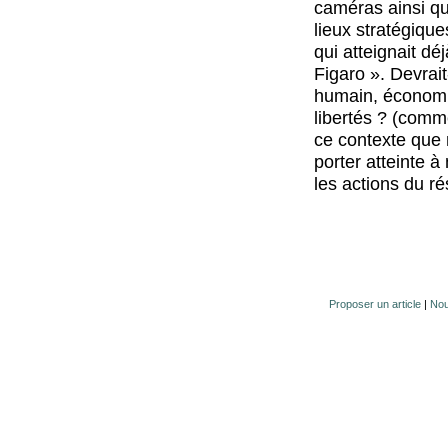
caméras ainsi q
lieux stratégique
qui atteignait dé
Figaro ». Devrai
humain, économiq
libertés ? (comme
ce contexte que 
porter atteinte à
les actions du r
Proposer un article
|
Nou