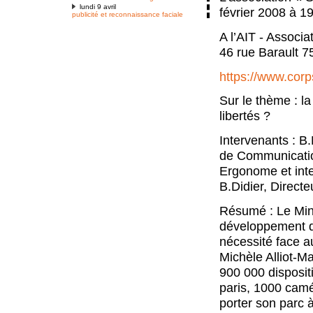
lundi 9 avril
février 2008 à 1
publicité et reconnaissance faciale
A l’AIT - Associ
46 rue Barault 
https://www.cor
Sur le thème : l
libertés ?
Intervenants : B
de Communication
Ergonome et int
B.Didier, Direc
Résumé : Le Mini
développement de
nécessité face au
Michèle Alliot-Ma
900 000 dispositi
paris, 1000 camé
porter son parc 