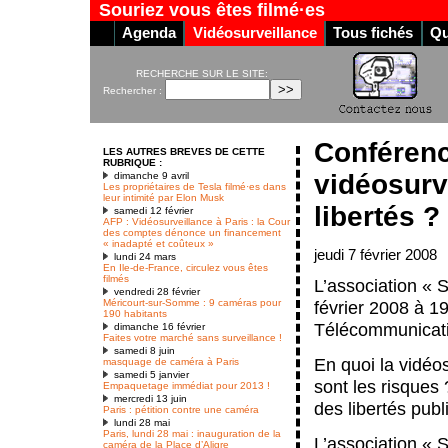
Souriez vous êtes filmé·es
Agenda
Vidéosurveillance
Tous fichés
Qu
RECHERCHE SUR LE SITE:
Rechercher :
Conférence
LES AUTRES BREVES DE CETTE
RUBRIQUE :
vidéosurv
dimanche 9 avril
Les propriétaires de Tesla filmé·es dans
leur intimité par Elon Musk
libertés ?
samedi 12 février
AFP : Vidéosurveillance à Paris : la Cour
des comptes dénonce un financement
« inadapté et coûteux »
jeudi 7 février 2008
lundi 24 mars
En Ile-de-France, circulez vous êtes
filmés
L’association « S
vendredi 28 février
Méricourt-sur-Somme : 9 caméras pour
février 2008 à 1
190 habitants
Télécommunicati
dimanche 16 février
Faites votre marché sans surveillance !
samedi 8 juin
En quoi la vidéos
masquage de caméra à Paris
samedi 5 janvier
sont les risques
Empaquetage immédiat pour 2013 !
mercredi 13 juin
des libertés publ
Paris : pétition contre une caméra
lundi 28 mai
Paris, lundi 28 mai : inauguration de la
L’association « S
caméra de la Place d’Aligre