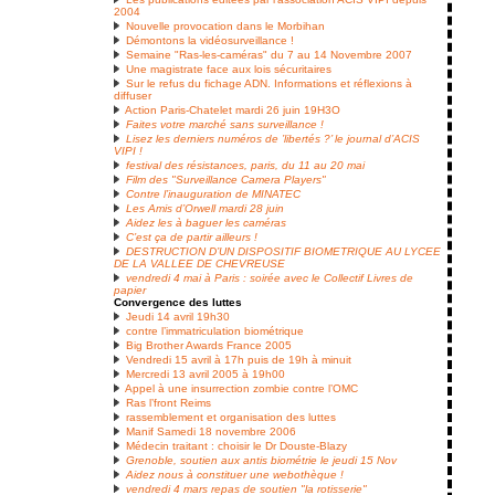
2004
Nouvelle provocation dans le Morbihan
Démontons la vidéosurveillance !
Semaine "Ras-les-caméras" du 7 au 14 Novembre 2007
Une magistrate face aux lois sécuritaires
Sur le refus du fichage ADN. Informations et réflexions à
diffuser
Action Paris-Chatelet mardi 26 juin 19H3O
Faites votre marché sans surveillance !
Lisez les derniers numéros de ’libertés ?’ le journal d’ACIS
VIPI !
festival des résistances, paris, du 11 au 20 mai
Film des "Surveillance Camera Players"
Contre l’inauguration de MINATEC
Les Amis d’Orwell mardi 28 juin
Aidez les à baguer les caméras
C’est ça de partir ailleurs !
DESTRUCTION D’UN DISPOSITIF BIOMETRIQUE AU LYCEE
DE LA VALLEE DE CHEVREUSE
vendredi 4 mai à Paris : soirée avec le Collectif Livres de
papier
Convergence des luttes
Jeudi 14 avril 19h30
contre l’immatriculation biométrique
Big Brother Awards France 2005
Vendredi 15 avril à 17h puis de 19h à minuit
Mercredi 13 avril 2005 à 19h00
Appel à une insurrection zombie contre l’OMC
Ras l’front Reims
rassemblement et organisation des luttes
Manif Samedi 18 novembre 2006
Médecin traitant : choisir le Dr Douste-Blazy
Grenoble, soutien aux antis biométrie le jeudi 15 Nov
Aidez nous à constituer une webothèque !
vendredi 4 mars repas de soutien "la rotisserie"