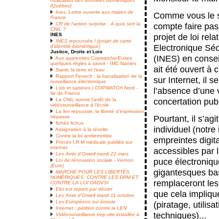
l’utilisation des données biométriques
(Québec)
Ines, Lettre ouverte aux maires de
Comme vous le sav
France
CR de l’action surprise : A quoi sert la
compte faire pas
CNIL ?
INES
projet de loi rel
INES repoussée ! (projet de carte
Electronique Sé
d’identité biométrique)
Justice, Droits et Lois
(INES) en consei
Aux apprenties CopwatcherEuses
quelques règles à savoir - IMC Nantes
ait été ouvert à c
Samir, la terre et l’eau
Rapport Fenech : la banalisation de la
sur Internet, il 
surveillance électronique
Lois et saisines | COPWATCH Nord -
l’absence d’une 
Ile de France
concertation pub
La CNIL sonne l’arrêt de la
vidéosurveillance à l’école
La len repousse, la liberté d’expression
Pourtant, il s’ag
trépasse
fichés fichus
individuel (notre 
Assignation à la révolte
Contre la loi antiterroriste
empreintes digit
Procès I.R.M médicale publiée sur
internet
accessibles par l
Les Amis d’Orwell mardi 22 mars
puce électroniqu
Loi de rénovation sociale - Vernon
(Eure)
gigantesques ba
MARCHE POUR LES LIBERTÉS
NUMÉRIQUES, CONTRE LES DRM ET
remplaceront les 
CONTRE LA LOI DADVSI
Eloi est reparti par décret
que cela impliqu
Les Amis d’Orwell mardi 11 octobre
Les Européens sur écoute
(piratage, utilis
Internet : pétition contre la LEN
techniques)...
Vidéosurveillance trop vite installée à