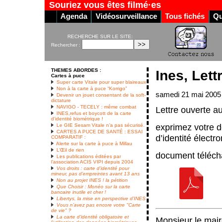
Souriez vous êtes filmé·es
Agenda
Vidéosurveillance
Tous fichés
Qu
RECHERCHE SUR LE SITE:
Rechercher :
THEMES ABORDES :
Ines, Let
Cartes à puce
Super carte Vitale pour super blaireaux
Non à la carte à puce “Korrigo”
samedi 21 mai 2005
Devenir un jouet consentant de la soft-
dictature
NAVIGO - TECELY : même combat
Lettre ouverte a
INES,refus et boycott de la carte
d’identité biométrique !
exprimez votre d
Le GIE Sesam Vitale n’a pas sécurisé.
CARTES A PUCE DE SANTÉ : ESSAI
d’identité électr
COMPARATIF :
Alerte sur la carte à puce à Millau
L’Œil de rien
document téléch
Les publications éditées par
l’association ACIS VIPI depuis 2004
Vos droits : carte d’identité pour
mineur, pas d’empreintes avant 13 ans
Non au projet INES ! la pétition
Que Choisir : Monéo sur la carte
bancaire inutile et cher !
Libertys, la mise en perspective d’INES
Vous n’avez pas encore votre "Carte
de vie" ?
La carte d’identité obligatoire et
Monsieur le mair