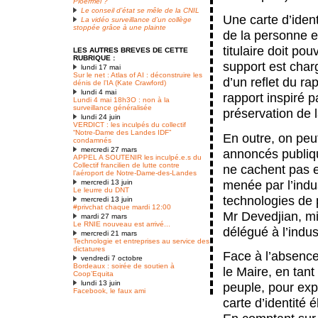
Ploërmel ?
Le conseil d’état se mêle de la CNIL
Une carte d’ident
La vidéo surveillance d’un collège
stoppée grâce à une plainte
de la personne e
titulaire doit pou
LES AUTRES BREVES DE CETTE
RUBRIQUE :
support est chargé
lundi 17 mai
Sur le net : Atlas of AI : déconstruire les
d’un reflet du ra
dénis de l’IA (Kate Crawford)
lundi 4 mai
rapport inspiré p
Lundi 4 mai 18h3O : non à la
surveillance généralisée
préservation de 
lundi 24 juin
VERDICT : les inculpés du collectif
“Notre-Dame des Landes IDF”
En outre, on peut
condamnés
mercredi 27 mars
annoncés publi
APPEL A SOUTENIR les inculpé.e.s du
Collectif francilien de lutte contre
ne cachent pas e
l’aéroport de Notre-Dame-des-Landes
menée par l’indu
mercredi 13 juin
Le leurre du DNT
technologies de p
mercredi 13 juin
#privchat chaque mardi 12:00
Mr Devedjian, mi
mardi 27 mars
Le RNIE nouveau est arrivé...
délégué à l’indust
mercredi 21 mars
Technologie et entreprises au service des
dictatures
Face à l’absence
vendredi 7 octobre
Bordeaux : soirée de soutien à
le Maire, en tant
Coop’Equita
lundi 13 juin
peuple, pour exp
Facebook, le faux ami
carte d’identité 