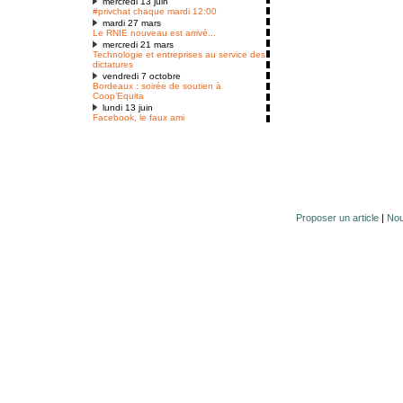
mercredi 13 juin
#privchat chaque mardi 12:00
mardi 27 mars
Le RNIE nouveau est arrivé...
mercredi 21 mars
Technologie et entreprises au service des
dictatures
vendredi 7 octobre
Bordeaux : soirée de soutien à
Coop’Equita
lundi 13 juin
Facebook, le faux ami
Proposer un article
|
Nou