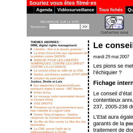
Souriez vous êtes filmé·es
Agenda
Vidéosurveillance
Tous fichés
Qu
RECHERCHE SUR LE SITE:
Rechercher :
THEMES ABORDES :
Le conseil
DRM, digital rights management
Libertés : Non à la riposte graduée !
La lettre d’eucd.info aux signataires de
mardi 29 mai 2007
la pétition contre DADVSI
MARCHE POUR LES LIBERTÉS
NUMÉRIQUES, CONTRE LES DRM ET
Les pions se met
CONTRE LA LOI DADVSI
Le conseil d’état se mêle de la CNIL
l’échiquier ?
Dadvsi, prochaines actions STOP DRM
création du parti pirate
Fichage inter
Justice, Droits et Lois
Aux apprenties CopwatcherEuses
quelques règles à savoir - IMC Nantes
Le conseil d’éta
fichés fichus
Le nouveau radar automatisé devant
contentieux annu
le Conseil d’Etat
VOS DROITS
237, 2005-238 d
Pressions sur le gouvernement pour
faire interdire le Logiciel Libre
Contre l’état d’urgence : Saisine
L’Etat aura égal
citoyenne du Conseil Constitutionnel
Un Mur du Son contre Le Mur des lois
garants de la
pa
liberticides
traitement de do
La CNIL sonne l’arrêt de la
vidéosurveillance à l’école