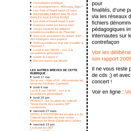
pour
Consultation publique
Loi renseignement : #Occupy_Dgsi !
finalités, d’une 
Les Amis d’Orwell mardi 22 mars
RASSEMBLEMENT HALTE AUX
via les réseaux 
RAFLES AUX EXPULSIONS
fichiers dénommé
Les Amis d’Orwell mardi 5 avril
Emission radio sur france inter
pédagogiques in
Venez soutenir les militants
antividéosurveillance de Ploermel
internautes sur 
Vers une annulation du fichier "Eloi"
des étrangers sans papiers
contrefaçon
Vidéosurveillance trop vite installée à
Ploërmel ?
Lundi 4 mai 18h3O : non à la
Voir les délibér
surveillance généralisée
contre la Loppsi 2
son rapport 2005
Eloi est reparti par décret
Il ne vous reste 
LES AUTRES BREVES DE CETTE
RUBRIQUE :
de cds ;) et ave
lundi 17 mai
concert !
Sur le net : Atlas of AI : déconstruire les
dénis de l’IA (Kate Crawford)
lundi 4 mai
Voir en ligne :
Vo
Lundi 4 mai 18h3O : non à la
surveillance généralisée
lundi 24 juin
VERDICT : les inculpés du collectif
“Notre-Dame des Landes IDF”
condamnés
mercredi 27 mars
APPEL A SOUTENIR les inculpé.e.s du
Collectif francilien de lutte contre
l’aéroport de Notre-Dame-des-Landes
mercredi 13 juin
Le leurre du DNT