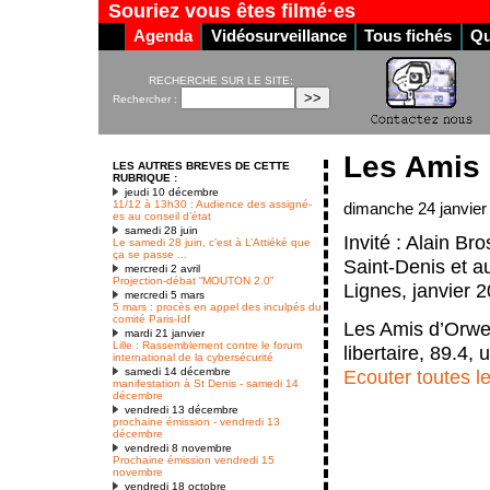
Souriez vous êtes filmé·es
Agenda
Vidéosurveillance
Tous fichés
Qu
RECHERCHE SUR LE SITE:
Rechercher :
Les Amis 
LES AUTRES BREVES DE CETTE
RUBRIQUE :
jeudi 10 décembre
11/12 à 13h30 : Audience des assigné-
dimanche 24 janvier
es au conseil d’état
samedi 28 juin
Invité : Alain Br
Le samedi 28 juin, c’est à L’Attiéké que
ça se passe ...
Saint-Denis et a
mercredi 2 avril
Projection-débat “MOUTON 2.0”
Lignes, janvier 
mercredi 5 mars
5 mars : procès en appel des inculpés du
comité Paris-Idf
Les Amis d’Orwel
mardi 21 janvier
Lille : Rassemblement contre le forum
libertaire, 89.4,
international de la cybersécurité
Ecouter toutes l
samedi 14 décembre
manifestation à St Denis - samedi 14
décembre
vendredi 13 décembre
prochaine émission - vendredi 13
décembre
vendredi 8 novembre
Prochaine émission vendredi 15
novembre
vendredi 18 octobre