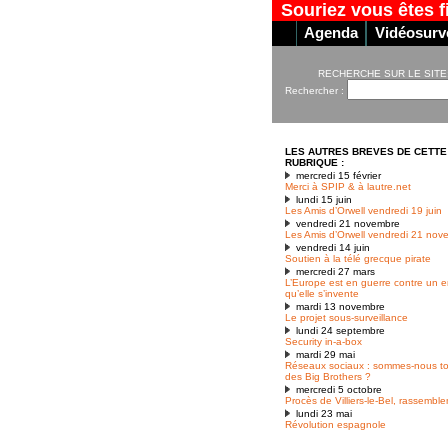
Souriez vous êtes f
Agenda
Vidéosurve
RECHERCHE SUR LE SITE
Rechercher :
LES AUTRES BREVES DE CETTE
RUBRIQUE :
mercredi 15 février
Merci à SPIP & à lautre.net
lundi 15 juin
Les Amis d’Orwell vendredi 19 juin
vendredi 21 novembre
Les Amis d’Orwell vendredi 21 nov
vendredi 14 juin
Soutien à la télé grecque pirate
mercredi 27 mars
L’Europe est en guerre contre un 
qu’elle s’invente
mardi 13 novembre
Le projet sous-surveillance
lundi 24 septembre
Security in-a-box
mardi 29 mai
Réseaux sociaux : sommes-nous t
des Big Brothers ?
mercredi 5 octobre
Procès de Villiers-le-Bel, rassembl
lundi 23 mai
Révolution espagnole