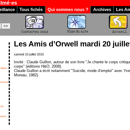
ilmé·es
illance
Tous fichés
Qui sommes nous ?
Archives
Les Am
:
Les Amis d’Orwell mardi 20 juille
samedi 10 juillet 2010
Invité : Claude Guillon, autour de son livre "Je chante le corps critiq
corps" (éditions H&O, 2008).
embre
Claude Guillon a écrit notamment "Suicide, mode d’emploi" avec Yves
Moreau, 1982).
ennemi
ous
ement