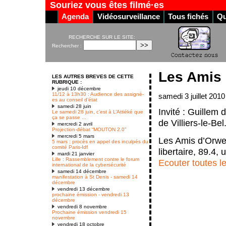
Souriez vous êtes filmé·es
Agenda
Vidéosurveillance
Tous fichés
Qu
RECHERCHE SUR LE SITE:
Rechercher :
Les Amis d
LES AUTRES BREVES DE CETTE
RUBRIQUE :
jeudi 10 décembre
11/12 à 13h30 : Audience des assigné-
samedi 3 juillet 2010
es au conseil d’état
samedi 28 juin
Invité : Guillem 
Le samedi 28 juin, c’est à L’Attiéké que
ça se passe ...
de Villiers-le-Bel
mercredi 2 avril
Projection-débat “MOUTON 2.0”
mercredi 5 mars
Les Amis d’Orwel
5 mars : procès en appel des inculpés du
comité Paris-Idf
libertaire, 89.4,
mardi 21 janvier
Lille : Rassemblement contre le forum
Ecouter toutes l
international de la cybersécurité
samedi 14 décembre
manifestation à St Denis - samedi 14
décembre
vendredi 13 décembre
prochaine émission - vendredi 13
décembre
vendredi 8 novembre
Prochaine émission vendredi 15
novembre
vendredi 18 octobre