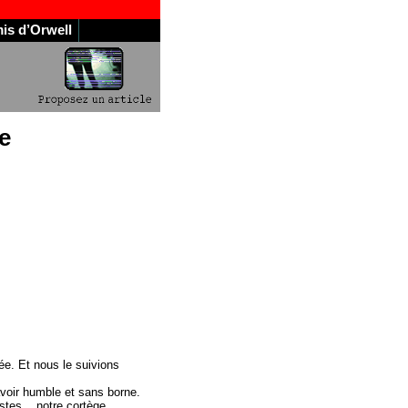
is d’Orwell
e
ée. Et nous le suivions
avoir humble et sans borne.
stes.., notre cortège