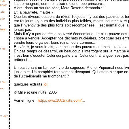
 rfi
l’accompagnait, comme la traîne d’une robe princière...
Contre
Alors, dans un sourire béat, Mère Rosetta demanda :
Et la pauvreté, maître ?
e au
Que les rêveurs cessent de rêver. Toujours il y eut des pauvres et to
site
car toujours il y aura des individus plus faibles, moins industrieux et 
que l’inventivité des plus forts soit récompensée, il est normal que la
e
le soit pas.
rivée
Mais il n’y a pas de réelle pauvreté économique. Le plus pauvre des
chose à vendre. Accepter nos déchets nucléaires, prostituer ses enfan
vendre leurs organes, leurs reins, leurs cornées...
En vérité, je vous le dis, la richesse des pauvres est incalculable. »
e les
En ces temps de désarroi, où beaucoup s’interrogent sur la marche et l
il est bon d’écouter Celui qui parle vrai, Celui dont la langue n’est pa
crûment...
En pastichant un fameux livre de sagesse, Michel Piquemal nous livre
jubilatoire. Un pamphlet terriblement décapant. Qui osera nier que ce 
de l’ultra-libéralisme triomphant ?
s du
quelques extraits
ici
des
© Mille et une nuits, 2005
Voir en ligne :
http://www.1001nuits.com/...
ice des