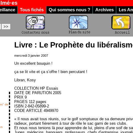
ilmé·es
illance
Tous fichés
Qui sommes nous ?
Archives
Les Am
:
Livre : Le Prophète du libéralism
mercredi 3 janvier 2007
Un excellent bouquin !
ça se lit vite et ça s’offre ! bien percutant !
Libran, Kosy
COLLECTION HP Essais
DATE DE PARUTION 2005
PRIX 9
PAGES 112 pages
les" de
ISBN 2-842-05899-2
CODE ARTICLE 4949970
!
« Il nous avait tous réunis, sur le golf somptueux de sa demeure priv
radieux, portant fièrement à tour de rôle le sac garni de ses clubs.
ers
Et nous nous tenions là pour apprendre de lui, pleins d’une soif de s
Juges, médecins, banquiers, professeurs, chefs d’entreprise, journali