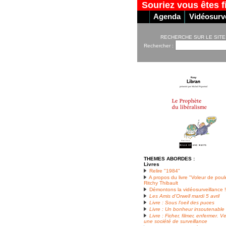
Souriez vous êtes f
Agenda
Vidéosurve
RECHERCHE SUR LE SITE
Rechercher :
THEMES ABORDES :
Livres
Relire "1984"
A propos du livre "Voleur de pou
Ritchy Thibault
Démontons la vidéosurveillance 
Les Amis d’Orwell mardi 5 avril
Livre : Sous l’oeil des puces
Livre : Un bonheur insoutenable
Livre : Ficher, filmer, enfermer. V
une société de surveillance