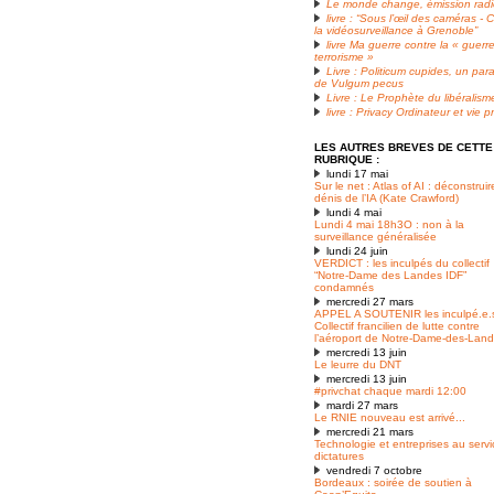
Le monde change, émission radio
livre : “Sous l’œil des caméras - 
la vidéosurveillance à Grenoble”
livre Ma guerre contre la « guerr
terrorisme »
Livre : Politicum cupides, un para
de Vulgum pecus
Livre : Le Prophète du libéralism
livre : Privacy Ordinateur et vie p
LES AUTRES BREVES DE CETTE
RUBRIQUE :
lundi 17 mai
Sur le net : Atlas of AI : déconstruir
dénis de l’IA (Kate Crawford)
lundi 4 mai
Lundi 4 mai 18h3O : non à la
surveillance généralisée
lundi 24 juin
VERDICT : les inculpés du collectif
“Notre-Dame des Landes IDF”
condamnés
mercredi 27 mars
APPEL A SOUTENIR les inculpé.e.
Collectif francilien de lutte contre
l’aéroport de Notre-Dame-des-Lan
mercredi 13 juin
Le leurre du DNT
mercredi 13 juin
#privchat chaque mardi 12:00
mardi 27 mars
Le RNIE nouveau est arrivé...
mercredi 21 mars
Technologie et entreprises au serv
dictatures
vendredi 7 octobre
Bordeaux : soirée de soutien à