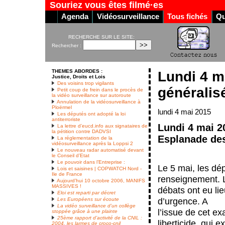
Souriez vous êtes filmé·es
Agenda
Vidéosurveillance
Tous fichés
Qu
RECHERCHE SUR LE SITE:
Rechercher :
THEMES ABORDES :
Lundi 4 m
Justice, Droits et Lois
Des voisins trop vigilants
généralis
Petit coup de frein dans le procès de
la vidéo surveillance sur autoroute
Annulation de la vidéosurveillance à
Ploërmel
lundi 4 mai 2015
Les députés ont adopté la loi
antiterroriste
Lundi 4 mai 20
La lettre d’eucd.info aux signataires de
la pétition contre DADVSI
Esplanade des 
La réglementation de la
vidéosurveillance après la Loppsi 2
Le nouveau radar automatisé devant
le Conseil d’Etat
Le pouvoir dans l’Entreprise :
Le 5 mai, les dép
Lois et saisines | COPWATCH Nord -
Ile de France
renseignement. 
Aujourd’hui 10 octobre 2006, MANIFS
MASSIVES !
débats ont eu li
Eloi est reparti par décret
d’urgence. A
Les Européens sur écoute
La vidéo surveillance d’un collège
l’issue de cet e
stoppée grâce à une plainte
25ème rapport d’activité de la CNIL :
liberticide, qui 
2004, les larmes de croco-cnil