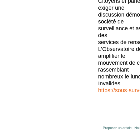
Citoyens et parl
exiger une
discussion démoc
société de
surveillance et a
des
services de ren
L’Observatoire d
amplifier le
mouvement de con
rassemblant
nombreux le lund
Invalides.
https://sous-surve
Proposer un article
|
Nou