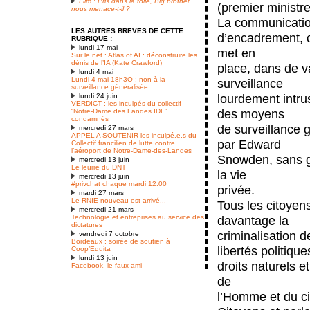
Film : Pris dans la toile, Big brother
(premier ministr
nous menace-t-il ?
La communication
LES AUTRES BREVES DE CETTE
d’encadrement, ce
RUBRIQUE :
lundi 17 mai
met en
Sur le net : Atlas of AI : déconstruire les
dénis de l’IA (Kate Crawford)
place, dans de v
lundi 4 mai
Lundi 4 mai 18h3O : non à la
surveillance
surveillance généralisée
lourdement intru
lundi 24 juin
VERDICT : les inculpés du collectif
des moyens
“Notre-Dame des Landes IDF”
condamnés
de surveillance
mercredi 27 mars
APPEL A SOUTENIR les inculpé.e.s du
par Edward
Collectif francilien de lutte contre
l’aéroport de Notre-Dame-des-Landes
Snowden, sans gar
mercredi 13 juin
Le leurre du DNT
la vie
mercredi 13 juin
#privchat chaque mardi 12:00
privée.
mardi 27 mars
Le RNIE nouveau est arrivé...
Tous les citoyen
mercredi 21 mars
Technologie et entreprises au service des
davantage la
dictatures
criminalisation 
vendredi 7 octobre
Bordeaux : soirée de soutien à
libertés politique
Coop’Equita
lundi 13 juin
droits naturels e
Facebook, le faux ami
de
l’Homme et du ci