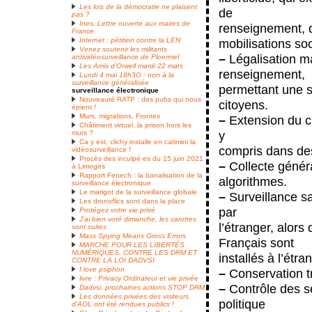
Les lois de la démocratie ne plaisent
de
pas ?
Ines, Lettre ouverte aux maires de
renseignement, q
France
Internet : pétition contre la LEN
mobilisations soc
Venez soutenir les militants
–
Légalisation ma
antividéosurveillance de Ploermel
Les Amis d’Orwell mardi 22 mars
renseignement,
Lundi 4 mai 18h3O : non à la
surveillance généralisée
permettant une su
surveillance électronique
Nouveauté RATP : des pubs qui nous
citoyens.
épient !
Murs, migrations, Frontex
–
Extension du ch
Châtiment virtuel, la prison hors les
y
murs ?
Ca y est, clichy installe en catimini la
compris dans des
vidéosurveillance !
Procès des inculpé·es du 15 juin 2021
–
Collecte généra
à Limoges
Rapport Fenech : la banalisation de la
algorithmes.
surveillance électronique
Le marigot de la surveillance globale
–
Surveillance s
Les dronoflics sont dans la place
par
Protégez votre vie privé
J’ai bien voté dimanche, les carottes
l’étranger, alors
sont cuites
Mass Spying Means Gross Errors
Français sont
MARCHE POUR LES LIBERTÉS
NUMÉRIQUES, CONTRE LES DRM ET
installés à l’étra
CONTRE LA LOI DADVSI
I love psiphon
–
Conservation t
livre : Privacy Ordinateur et vie privée
–
Contrôle des s
Dadvsi, prochaines actions STOP DRM
Les données privées des visiteurs
politique
d’AOL ont été rendues publics !