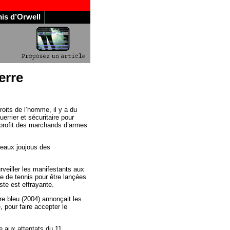
is d’Orwell
uerre
roits de l’homme, il y a du
uerrier et sécuritaire pour
d profit des marchands d’armes
veaux joujous des
rveiller les manifestants aux
le de tennis pour être lançées
iste est effrayante.
ivre bleu (2004) annonçait les
, pour faire accepter le
 aux attentats du 11