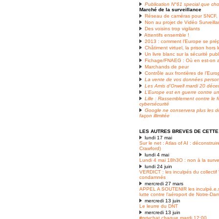
Publication N°61 special que choi
Marché de la surveillance
Réseau de caméras pour SNCF, 
Non au projet de Vidéo Surveill
Des voisins trop vigilants
Attentifs ensemble !
2013 : comment l’Europe se prép
Châtiment virtuel, la prison hors 
Un livre blanc sur la sécurité pub
Fichage/FNAEG : Où en est-on a
Marchands de peur
Contrôle aux frontières de l’Eur
La vente de vos données personn
Les Amis d’Orwell mardi 20 déc
L’Europe est en guerre contre un
Lille : Rassemblement contre le f
cybersécurité
Google ne conservera plus les 
façon illimitée
LES AUTRES BREVES DE CETTE
lundi 17 mai
Sur le net : Atlas of AI : déconstruir
Crawford)
lundi 4 mai
Lundi 4 mai 18h3O : non à la surve
lundi 24 juin
VERDICT : les inculpés du collecti
condamnés
mercredi 27 mars
APPEL A SOUTENIR les inculpé.e.s d
lutte contre l’aéroport de Notre-D
mercredi 13 juin
Le leurre du DNT
mercredi 13 juin
#privchat chaque mardi 12:00