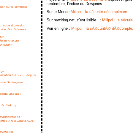
septembre, l’indice du Dowjones...
ssion sur le complexe
Sur le Monde
Milipol : la sécurité décomplexée
Sur rewriting.net, c’est lisible ! :
Milipol : la sécur
s… et de répression
Voir en ligne :
Milipol : la sÃ©curitÃ© dÃ©compl
rvice des dictatures
mbre
célement sexuel
aintenant
age
ssociation ACIS VIPI depuis
ans le Sarkozysme
ental anglais :
te de Sarkozy
manifestations !
ertés ?’ le journal d’ACIS
urveillance