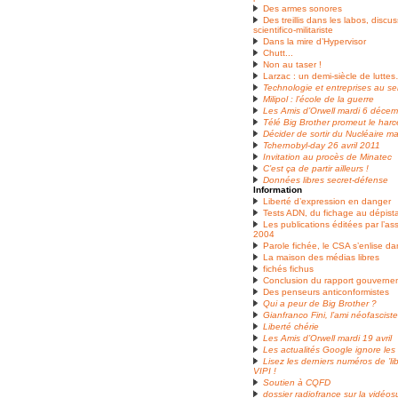
Des armes sonores
Des treillis dans les labos, discu
scientifico-militariste
Dans la mire d’Hypervisor
Chutt...
Non au taser !
Larzac : un demi-siècle de lutte
Technologie et entreprises au se
Milipol : l’école de la guerre
Les Amis d’Orwell mardi 6 déce
Télé Big Brother promeut le har
Décider de sortir du Nucléaire m
Tchernobyl-day 26 avril 2011
Invitation au procès de Minatec
C’est ça de partir ailleurs !
Données libres secret-défense
Information
Liberté d’expression en danger
Tests ADN, du fichage au dépist
Les publications éditées par l’a
2004
Parole fichée, le CSA s’enlise d
La maison des médias libres
fichés fichus
Conclusion du rapport gouvernem
Des penseurs anticonformistes
Qui a peur de Big Brother ?
Gianfranco Fini, l’ami néofascis
Liberté chérie
Les Amis d’Orwell mardi 19 avril
Les actualités Google ignore les 
Lisez les derniers numéros de ’lib
VIPI !
Soutien à CQFD
dossier radiofrance sur la vidéos