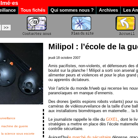
ilmé·es
illance
Tous fichés
Qui sommes nous ?
Archives
Les Am
:
Milipol : l’école de la g
jeudi 18 octobre 2007
Amis pacifistes, non-violents, et défenseurs des d
boulot sur la planche ! Milipol a sorti son arsenal g
alimenter peurs et violences et pour le plus gran
ou apprentis dictateurs.
Voir l’article du monde.fr/web qui recense les nou
paranoïaques en manque d’ennemis.
Des drones (petits espions robots volants) pour su
caméras de vidéosurveilance de la taille d’une bal
aux installations biométriques en maternelle... la l
surveillance
Le journaliste rappelle le rôle du
GIXEL
, dont le l
stratégies a mettre en place dès l’école maternelle
la machine de guerre
contrôle sécuritaire.
 la science sous escorte
Aujourd’hui
le marché du sécuritaire
dépasse, grace