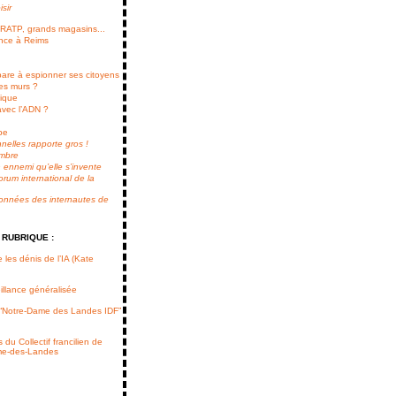
sir
RATP, grands magasins...
ance à Reims
are à espionner ses citoyens
les murs ?
lique
vec l’ADN ?
ope
elles rapporte gros !
embre
 ennemi qu’elle s’invente
orum international de la
données des internautes de
 RUBRIQUE :
e les dénis de l’IA (Kate
illance généralisée
f “Notre-Dame des Landes IDF”
u Collectif francilien de
ame-des-Landes