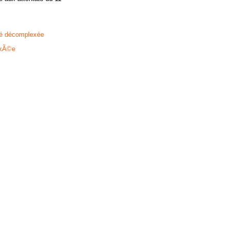
ité décomplexée
exÃ©e