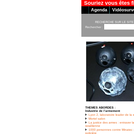
Souriez vous êtes f
Agenda
Vidéosurve
RECHERCHE SUR LE SITE
Rechercher :
THEMES ABORDES :
Industrie de l’armement
Lyon 2, laboratoire leader de la 
Mortel salon
La justice des armes : entraver 
israélienne
1000 personnes contre Minatec :
policière