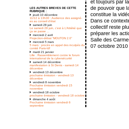
et toujours par l
de pouvoir que la
LES AUTRES BREVES DE CETTE
RUBRIQUE :
constitue la vidé
jeudi 10 décembre
11/12 à 13h30 : Audience des assigné-
Dans ce contexte,
es au conseil d’état
samedi 28 juin
collectif reste pl
Le samedi 28 juin, c’est à L’Attiéké que
ça se passe ...
préparer les acti
mercredi 2 avril
Projection-débat “MOUTON 2.0”
Salle des Carmes
mercredi 5 mars
07 octobre 2010
5 mars : procès en appel des inculpés du
comité Paris-Idf
mardi 21 janvier
Lille : Rassemblement contre le forum
international de la cybersécurité
samedi 14 décembre
manifestation à St Denis - samedi 14
décembre
vendredi 13 décembre
prochaine émission - vendredi 13
décembre
vendredi 8 novembre
Prochaine émission vendredi 15
novembre
vendredi 18 octobre
prochaine émission - vendredi 18 octobre
dimanche 4 août
Prochaine émission vendredi 6
septembre