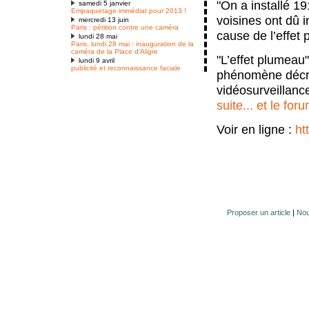
"On a installé 19
samedi 5 janvier
Empaquetage immédiat pour 2013 !
voisines ont dû i
mercredi 13 juin
Paris : pétition contre une caméra
cause de l’effet
lundi 28 mai
Paris, lundi 28 mai : inauguration de la
caméra de la Place d’Aligre
"L’effet plumeau"
lundi 9 avril
publicité et reconnaissance faciale
phénomène décri
vidéosurveillance
suite... et le for
Voir en ligne :
ht
Proposer un article
|
Nou