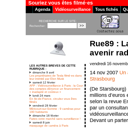
Souriez vous êtes filmé·es
Agenda
Vidéosurveillance
Tous fichés
Qu
RECHERCHE SUR LE SITE:
Rechercher :
Rue89 : L
avenir ra
vendredi 16 novemb
LES AUTRES BREVES DE CETTE
RUBRIQUE :
14 nov 2007
Un 
dimanche 9 avril
Les propriétaires de Tesla filmé·es dans
Strasbourg
leur intimité par Elon Musk
samedi 12 février
AFP : Vidéosurveillance à Paris : la Cour
(De Starsbourg) 
des comptes dénonce un financement
« inadapté et coûteux »
millions d’euros 
lundi 24 mars
En Ile-de-France, circulez vous êtes
selon la revue E
filmés
vendredi 28 février
par un consultant
Méricourt-sur-Somme : 9 caméras pour
190 habitants
vidéosurveillanc
dimanche 16 février
Faites votre marché sans surveillance !
Devant un parterr
samedi 8 juin
masquage de caméra à Paris