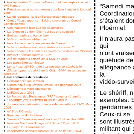
Aux apprenties CopwatcherEuses quelques règles à savoir -
"Samedi mat
IMC Nantes
Pressions sur le gouvernement pour faire interdire le Logiciel
Coordinatio
Libre
La len repousse, la liberté d’expression trépasse
s’étaient do
Contre l’état d’urgence : Saisine citoyenne du Conseil
Constitutionnel
Ploërmel.
Une magistrate face aux lois sécuritaires
La rétention de données n’est pas une solution !
Emission radio sur france inter
Il n’aura p
Vidéosurveillance obligatoire !
Ines, Lettre ouverte aux maires de France
qui
Vidéosurveillance trop vite installée à Ploërmel ?
n’ont vrais
Venez soutenir les militants antividéosurveillance de Ploermel
Internet : pétition contre la LEN
quiétude de
24ème rapport d’activité de la CNIL en ligne
Les Européens sur écoute
allégeance 
Lundi 4 mai 18h3O : non à la surveillance généralisée
25ème rapport d’activité de la CNIL : 2004, les larmes de
la
croco-cnil
Lieux communs de résistance
vidéo-survei
Permanences au Barbizon
Communiqué Big Brother Awards : les gagnants 2005
Démontons la vidéosurveillance !
Le shériff, 
LARZAC aout 2003
Le Festival des Résistances (FRAP) pour la 4è année
exemples. S
"SOURIEZ,VOUS N’ETES PLUS FILMES !"
Journée internationale contre la vidéosurveillance 19-20 Mars
gendarmes.
2006
AVIS de KO social
Ceux-ci se
Réouverture du Barbizon
Semaine "Ras-les-caméras" du 7 au 14 Novembre 2007
sont illustré
Réunion Montbrun Bocage (31) Samedi 2 juin 2012
militant qui
Le projet sous-surveillance
coordination antivideosurveillance ile de france 2OO4