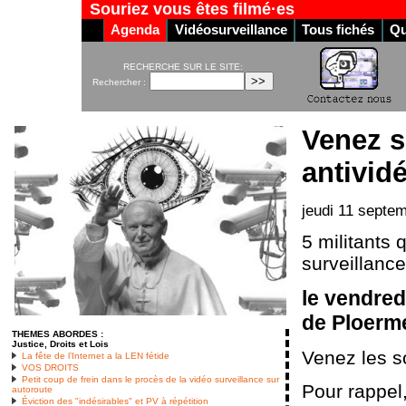
Souriez vous êtes filmé·es
Agenda
Vidéosurveillance
Tous fichés
Qu
RECHERCHE SUR LE SITE:
Rechercher :
Venez s
antivid
jeudi 11 septe
5 militants 
surveillanc
le vendred
de Ploerme
THEMES ABORDES :
Justice, Droits et Lois
Venez les so
La fête de l’Internet a la LEN fétide
VOS DROITS
Petit coup de frein dans le procès de la vidéo surveillance sur
Pour rappel,
autoroute
Éviction des "indésirables" et PV à répétition