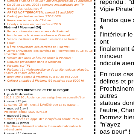
répondu : "d
Concert et manif en soutien aux interpelléEs du 15 novembre
Du 25 au 1er mai 2005 : semaine internationale anti TV
Vigie Pirate
festival des resistances 4
ART IS NOT TERRORISM, samedi 23 avril 2005
Dadvsi, prochaines actions STOP DRM
Tandis que 
Reprenons le cours de l’Histoire
Libertys, la mise en perspective d’INES
à
Ploërmel / Ploermael (56)
8eme anniversaire des caméras de Ploërmel
l’intérieur
Annulation de la vidéosurveillance à Ploërmel
Vidéosurveillance à Ploërmel : les micros se taisent...
ont
Chutt...
finalement 
6 ème anniversaire des caméras de Ploërmel
2eme anniversaire des caméras de Ploërmel (56) du 16 au 18
minceur
novembre 2007
Victoire des antis-vidéosurveillance à Ploermel !
ridicule aie
Nouvelle provocation dans le Morbihan
Ploermel sur TF1
Ploërmel : La vidéosurveillance de la ville toujours critiquée,
En tous cas,
encore et encore dénoncée
week end d’action à Ploermel du 8 au 10 dec 2006
délires et p
Collectif antividéo à Ploërmel (36 caméras pour 8000 h)
Prochaineme
LES AUTRES BREVES DE CETTE RUBRIQUE :
autres
jeudi 10 décembre
11/12 à 13h30 : Audience des assigné-es au conseil d’état
statues dont
samedi 28 juin
Le samedi 28 juin, c’est à L’Attiéké que ça se passe ...
l’autre, Cha
mercredi 2 avril
Projection-débat “MOUTON 2.0”
Dormez bien
mercredi 5 mars
5 mars : procès en appel des inculpés du comité Paris-Idf
"n’ayez
mardi 21 janvier
Lille : Rassemblement contre le forum international de la
cybersécurité
pas peur" !
samedi 14 décembre