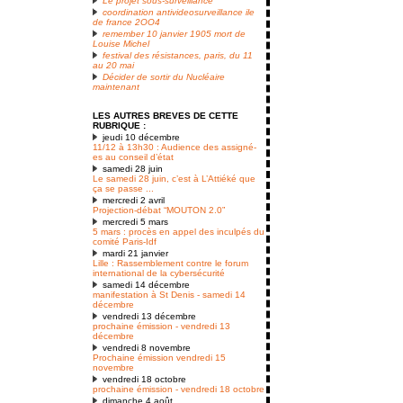
Le projet sous-surveillance
coordination antivideosurveillance ile
de france 2OO4
remember 10 janvier 1905 mort de
Louise Michel
festival des résistances, paris, du 11
au 20 mai
Décider de sortir du Nucléaire
maintenant
LES AUTRES BREVES DE CETTE
RUBRIQUE :
jeudi 10 décembre
11/12 à 13h30 : Audience des assigné-
es au conseil d’état
samedi 28 juin
Le samedi 28 juin, c’est à L’Attiéké que
ça se passe ...
mercredi 2 avril
Projection-débat “MOUTON 2.0”
mercredi 5 mars
5 mars : procès en appel des inculpés du
comité Paris-Idf
mardi 21 janvier
Lille : Rassemblement contre le forum
international de la cybersécurité
samedi 14 décembre
manifestation à St Denis - samedi 14
décembre
vendredi 13 décembre
prochaine émission - vendredi 13
décembre
vendredi 8 novembre
Prochaine émission vendredi 15
novembre
vendredi 18 octobre
prochaine émission - vendredi 18 octobre
dimanche 4 août