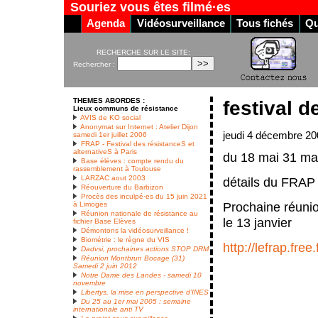
Souriez vous êtes filmé·es
Agenda
Vidéosurveillance
Tous fichés
Qu
RECHERCHE SUR LE SITE:
Rechercher :
THEMES ABORDES :
festival d
Lieux communs de résistance
AVIS de KO social
Anonymat sur Internet : Atelier Dijon
jeudi 4 décembre 20
samedi 1er juillet 2006
FRAP - Festival des résistanceS et
alternativeS à Paris
du 18 mai 31 m
Base élèves : compte rendu du
rassemblement à Toulouse
LARZAC aout 2003
détails du FRAP 
Réouverture du Barbizon
Procès des inculpé·es du 15 juin 2021
Prochaine réunio
à Limoges
Réunion nationale de résistance au
le 13 janvier
fichier Base Elèves
Démontons la vidéosurveillance !
Biométrie : le règne du VIS
http://lefrap.free.
Dadvsi, prochaines actions STOP DRM
Réunion Montbrun Bocage (31)
Samedi 2 juin 2012
Notre Dame des Landes - samedi 10
novembre
Libertys, la mise en perspective d’INES
Du 25 au 1er mai 2005 : semaine
internationale anti TV