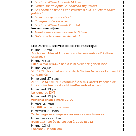
Les Amis d’Orwell - mardi 14 février
Fronde contre Apple, le nouveau BigBrother
Les données privées des visiteurs d’AOL ont été rendues
publics !
Ils sauront qui vous êtes !
Protégez votre vie privé
Les Amis d’Orwell mardi 11 octobre
Internet des objets
Transhumance festive dans la Drôme
Qui contrôlera Internet demain ?
LES AUTRES BREVES DE CETTE RUBRIQUE :
lundi 17 mai
Sur le net : Atlas of AI : déconstruire les dénis de l’IA (Kate
Crawford)
lundi 4 mai
Lundi 4 mai 18h3O : non à la surveillance généralisée
lundi 24 juin
VERDICT : les inculpés du collectif “Notre-Dame des Landes IDF”
condamnés
mercredi 27 mars
APPEL A SOUTENIR les inculpé.e.s du Collectif francilien de
lutte contre l’aéroport de Notre-Dame-des-Landes
mercredi 13 juin
Le leurre du DNT
mercredi 13 juin
#privchat chaque mardi 12:00
mardi 27 mars
Le RNIE nouveau est arrivé...
mercredi 21 mars
Technologie et entreprises au service des dictatures
vendredi 7 octobre
Bordeaux : soirée de soutien à Coop’Equita
lundi 13 juin
Facebook, le faux ami