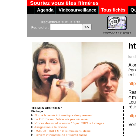
Souriez vous êtes filmé·es
Agenda
Vidéosurveillance
Tous fichés
Qu
RECHERCHE SUR LE SITE:
Rechercher :
ht
lund
Alo
égos
enf
http
Ras
« m
Leu
réti
THEMES ABORDES :
Fichage
htt
Non à la saisie informatique des pauvres !
Le GIE Sesam Vitale n’a pas sécurisé.
Procès des inculpé·es du 15 juin 2021 à Limoges
Voir
Assignation à la révolte
RATP et THALES : le summum du délire
Fichiers informatiques et travail social