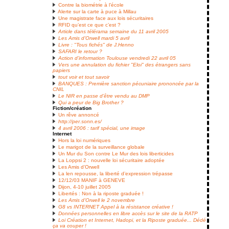
Contre la biométrie à l’école
Alerte sur la carte à puce à Millau
Une magistrate face aux lois sécuritaires
RFID qu’est ce que c’est ?
Article dans télérama semaine du 11 avril 2005
Les Amis d’Orwell mardi 5 avril
Livre : "Tous fichés" de J.Henno
SAFARI le retour ?
Action d’information Toulouse vendredi 22 avril 05
Vers une annulation du fichier "Eloi" des étrangers sans
papiers
tout voir et tout savoir
BANQUES : Première sanction pécuniaire prononcée par la
CNIL
Le NIR en passe d’être vendu au DMP
Qui a peur de Big Brother ?
Fiction/création
Un rêve annoncé
http://per.sonn.es/
4 avril 2006 : tarif spécial, une image
Internet
Hors la loi numériques
Le marigot de la surveillance globale
Un Mur du Son contre Le Mur des lois liberticides
La Loppsi 2 : nouvelle loi sécuritaire adoptée
Les Amis d’Orwell
La len repousse, la liberté d’expression trépasse
12/12/03 MANIF à GENEVE
Dijon, 4-10 juillet 2005
Libertés : Non à la riposte graduée !
Les Amis d’Orwell le 2 novembre
G8 vs INTERNET Appel à la résistance créative !
Données personnelles en libre accès sur le site de la RATP
Loi Création et Internet, Hadopi, et la Riposte graduée... Dédé
ça va couper !