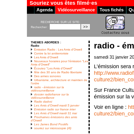
Souriez vous êtes filmé·es
Agenda
Vidéosurveillance
Tous fichés
Qu
RECHERCHE SUR LE SITE:
Rechercher :
THEMES ABORDES :
radio - ém
Radio
Emission Radio : Les Amis d’Orwell
Contre la loi antiterroriste
samedi 31 janvier 2
Les Amis d’Orwell
Nouveaux horaires pour l’émission “Les
Amis d’Orwell”
L’émission sera 
Écoutez "Les Amis d’Orwell"
http://www.radiof
fête des 30 ans de Radio libertaire
Des armes sonores
culture2/bien_c
Urbanisme, architecture et maintien de
l’ordre
radio - émission sur la
Sur France Cultu
vidéosurveillance
dossier radiofrance sur la
émission sur la v
vidéosurveillance
Radio dadvsi
Voir en ligne :
ht
Les Amis d’Orwell mardi 5 janvier
Emission radio sur france inter
culture2/bien_c
Les Amis d’Orwell mardi 31 mai
Prochaines émissions des amis
d’Orwell
Les James Bond Positifs
souriez sur microscopie (rfi)