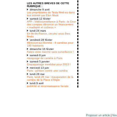
LES AUTRES BREVES DE CETTE
RUBRIQUE :
dimanche 9 avril
Les propriétaires de Tesla filmé·es dans
leur intimité par Elon Musk
samedi 12 février
AFP : Vidéosurveillance à Paris : la Cour
des comptes dénonce un financement
« inadapté et coûteux »
lundi 24 mars
En Ile-de-France, circulez vous êtes
filmés
vendredi 28 février
Méricourt-sur-Somme : 9 caméras pour
190 habitants
dimanche 16 février
Faites votre marché sans surveillance !
samedi 8 juin
masquage de caméra à Paris
samedi 5 janvier
Empaquetage immédiat pour 2013 !
mercredi 13 juin
Paris : pétition contre une caméra
lundi 28 mai
Paris, lundi 28 mai : inauguration de la
caméra de la Place d’Aligre
lundi 9 avril
publicité et reconnaissance faciale
Proposer un article
|
Nou