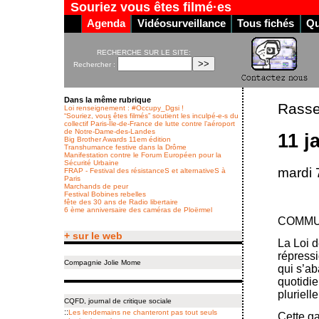
Souriez vous êtes filmé·es
Agenda
Vidéosurveillance
Tous fichés
Qu
RECHERCHE SUR LE SITE:
Rechercher :
Dans la même rubrique
Rass
Loi renseignement : #Occupy_Dgsi !
“Souriez, vous êtes filmés” soutient les inculpé-e-s du
collectif Paris-Île-de-France de lutte contre l’aéroport
de Notre-Dame-des-Landes
11 j
Big Brother Awards 11em édition
Transhumance festive dans la Drôme
Manifestation contre le Forum Européen pour la
Sécurité Urbaine
mardi 
FRAP - Festival des résistanceS et alternativeS à
Paris
Marchands de peur
Festival Bobines rebelles
fête des 30 ans de Radio libertaire
6 ème anniversaire des caméras de Ploërmel
COMMU
+ sur le web
La Loi d
répress
Compagnie Jolie Mome
qui s’ab
quotidie
plurielle
CQFD, journal de critique sociale
::
Les lendemains ne chanteront pas tout seuls
Cette ga