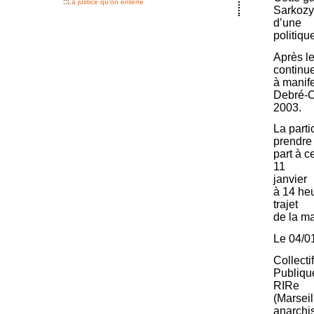
::
La justice qu’on enterre
Sarkozy-
d’une
politiqu
Après l
continu
à manife
Debré-Ch
2003.
La parti
prendre
part à 
11
janvier
à 14 heu
trajet
de la ma
Le 04/0
Collecti
Publique
RIRe
(Marsei
anarchis