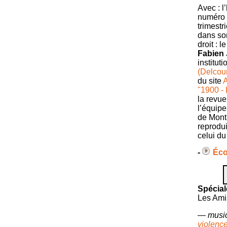
Avec : l
numéro 
trimestr
dans son
droit : 
Fabien
institut
(Delcour
du site
A
"1900 - 
la revu
l’équipe
de Mont
reprodui
celui d
-
Éco
A
P
Spécial
Les Ami
— musiq
violence