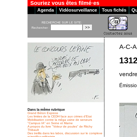
Souriez vous êtes filmé·es
Agenda
Vidéosurveillance
Tous fichés
Qu
RECHERCHE SUR LE SITE:
Rechercher :
A-C-A
1312
vendre
Émissio
Dans la même rubrique
Grand Béton Express
Les limites de la CEDH face aux crimes d’Etat
Mobilisation contre la méga usine de serveurs
"Campus IA" en Seine et Marne
A propos du livre "Voleur de poules" de Ritchy
Thibault
Des treillis dans les labos, discussion sur le complexe
scientifico-militariste