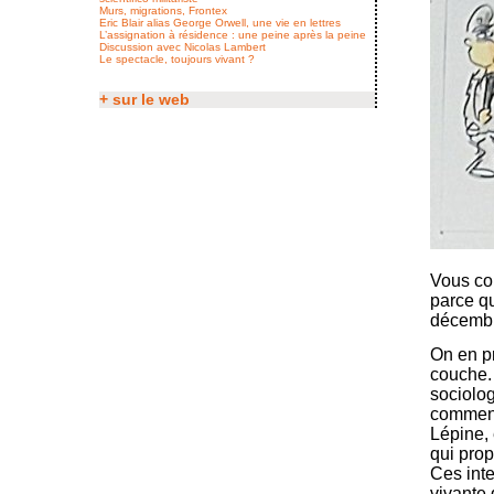
Murs, migrations, Frontex
Eric Blair alias George Orwell, une vie en lettres
L’assignation à résidence : une peine après la peine
Discussion avec Nicolas Lambert
Le spectacle, toujours vivant ?
+ sur le web
Vous co
parce q
décembre
On en pr
couche. 
sociolog
comment 
Lépine, 
qui prop
Ces inte
vivante 