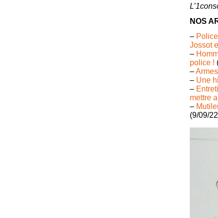
L’1conso
NOS A
–
Police
Jossot e
–
Hommag
police !
–
Armes 
–
Une hi
–
Entret
mettre a
–
Mutile
(9/09/22