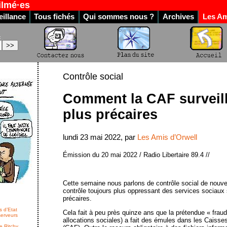
ilmé·es
illance
Tous fichés
Qui sommes nous ?
Archives
Les Am
:
Contrôle social
Comment la CAF surveille
plus précaires
lundi 23 mai 2022, par
Les Amis d’Orwell
Émission du 20 mai 2022 / Radio Libertaire 89.4 //
Cette semaine nous parlons de contrôle social de nouvel
contrôle toujours plus oppressant des services sociaux 
précaires.
s d’Etat
Cela fait à peu près quinze ans que la prétendue « fraud
serveurs
allocations sociales) a fait des émules dans les Caisses
e Ritchy