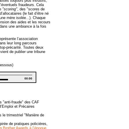
tisés toujours plus intrusifs,
d’éventuels fraudeurs. Cela
de
"scoring"
, des "scores de
’allocataires (le fait d’être né
 une mère isolée...). Chaque
ension des aides et les recours
 dans une ambiance à la fois
eprésente l’association
ans leur long parcours
Stop-précarité. Toutes deux
vient de publier une tribune
dessous)
Total
00:00
duration
Down
w
s
ease
es "anti-fraude" des CAF
d’Emploi et Précaires
ease
me.
 le trimestriel "Manière de
irée de pratiques policières,
ig Brother Awards à l’époque