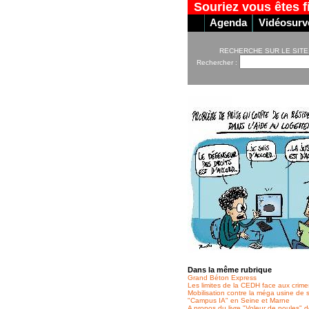
Souriez vous êtes f
Agenda
Vidéosurve
RECHERCHE SUR LE SITE
Rechercher :
Dans la même rubrique
Grand Béton Express
Les limites de la CEDH face aux crime
Mobilisation contre la méga usine de 
"Campus IA" en Seine et Marne
A propos du livre "Voleur de poules" d