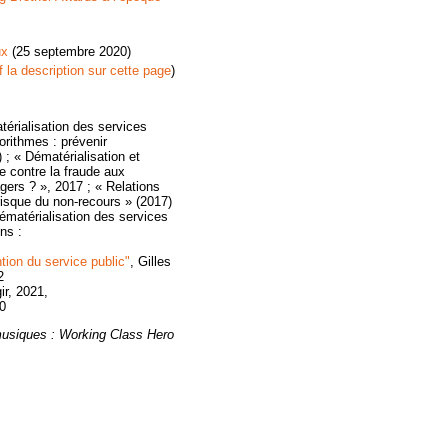
ux
(25 septembre 2020)
f la description sur cette page
)
érialisation des services
gorithmes : prévenir
 ; « Dématérialisation et
e contre la fraude aux
agers ? », 2017 ; « Relations
risque du non-recours » (2017)
ématérialisation des services
ns :
ntion du service public"
, Gilles
2
ir, 2021,
0
musiques : Working Class Hero