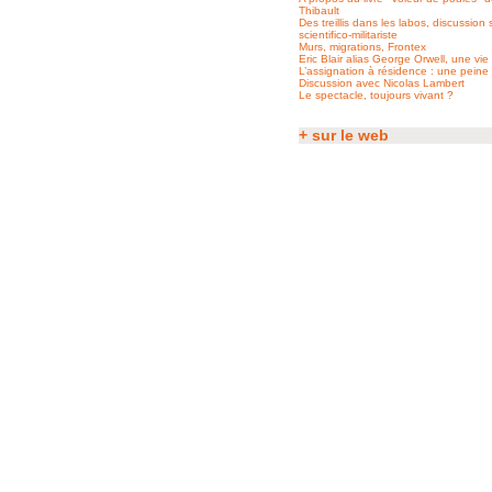
Thibault
Des treillis dans les labos, discussion
scientifico-militariste
Murs, migrations, Frontex
Eric Blair alias George Orwell, une vie 
L’assignation à résidence : une peine
Discussion avec Nicolas Lambert
Le spectacle, toujours vivant ?
+ sur le web