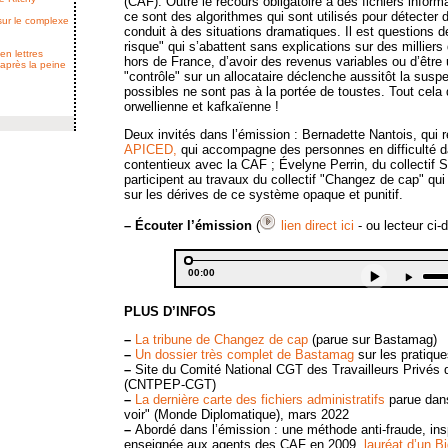
(CAF). Outre le recours obligatoire à des fichiers informa
ce sont des algorithmes qui sont utilisés pour détecter 
 sur le complexe
conduit à des situations dramatiques. Il est questions 
risque" qui s’abattent sans explications sur des milliers d
en lettres
hors de France, d’avoir des revenus variables ou d’être
 après la peine
"contrôle" sur un allocataire déclenche aussitôt la susp
possibles ne sont pas à la portée de toustes. Tout cela
orwellienne et kafkaïenne !
Deux invités dans l’émission : Bernadette Nantois, qui r
APICED,
qui accompagne des personnes en difficulté d
contentieux avec la CAF ; Évelyne Perrin, du collectif 
participent au travaux du collectif "Changez de cap" qui 
sur les dérives de ce système opaque et punitif.
–
Écouter l’émission
(
lien direct ici
- ou lecteur ci-
Audio
Current
Player
Use
00:00
time
Up/
Arro
PLUS D’INFOS
key
to
–
La tribune de Changez de cap
(parue sur Bastamag)
incr
–
Un dossier très complet de Bastamag
sur les pratiqu
or
–
Site du Comité National CGT des Travailleurs Privés 
decr
(CNTPEP-CGT)
volu
–
La dernière carte des fichiers administratifs
parue dans
voir" (Monde Diplomatique), mars 2022
–
Abordé dans l’émission : une méthode anti-fraude, insp
enseignée aux agents des CAF en 2009,
lauréat d’un B