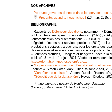
NOS ARCHIVES
–
Pour une grève des données dans les services socia
–
Précarité, quand tu nous fiches !
(13 mars 2015,
c
BIBLIOGRAPHIE
–
Rapports du
Défenseur des droits
, notamment « Démat
publics : trois ans après, où en est-on ? » (2022) ; « Al
l’automatisation des discriminations » (DDD/CNIL, 2020)
inégalités d’accès aux services publics » (2019) ; « Lutt
prestations sociales : à quel prix pour les droits des us
des usagères et usagers avec les services publics : le 
–
Journées d’études, "Usagers et usagères : face à la d
publics", 31 mai – 1er juin 2021. Vidéos et retranscriptio
https://dematsp.hypotheses.org/cate...
–
"La privatisation numérique : Déstabilisation et réinve
Jeannot & Simon Cottin-Marx, Liber/Raisons d’agir, 202
–
"Contrôler les assistés"
, Vincent Dubois, Raisons d’ag
–
"Géopolitique de la datasphère"
, Revue Hérodote, 202
--- image vignette : dessin de Rodho pour Bastmag --- 
(Lennon) ; Moon fever (Didier Lockwood) ---