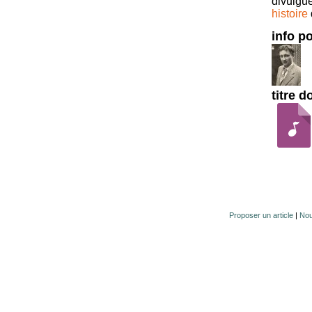
divulgué
histoire
info po
titre 
Proposer un article
|
Nou