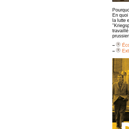
Pourquoi
En quoi 
la lutte
"Kriegsp
travaill
prussie
–
Éco
–
Ext