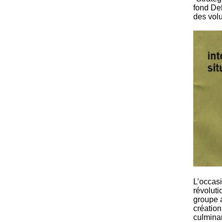
fond Deb
des volu
L’occasi
révoluti
groupe a
création
culminan