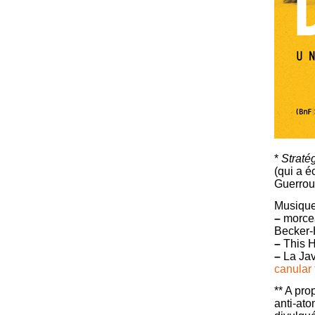
*
Straté
(qui a é
Guerrou
Musique
–
morcea
Becker-
–
This H
–
La Jav
canular
** A pro
anti-ato