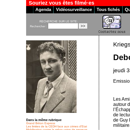
Souriez vous êtes filmé·es
Agenda
Vidéosurveillance
Tous fichés
Qu
RECHERCHE SUR LE SITE:
Rechercher :
Kriegs
Debo
jeudi 
Emission
Les Ami
autour 
l’Échap
de lectu
de Guy D
Dans la même rubrique
Grand Béton Express
militaire
Les limites de la CEDH face aux crimes d’Etat
Mobilisation contre la méga usine de serveurs