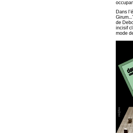
occupan
Dans l’é
Girum..."
de Debo
incisif 
mode deb