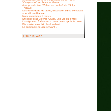
"Campus IA" en Seine et Marne
A propos du livre "Voleur de poules" de Ritchy
Thibault
Des treillis dans les labos, discussion sur le complexe
scientifico-militariste
Murs, migrations, Frontex
Eric Blair alias George Orwell, une vie en lettres
L’assignation à résidence : une peine après la peine
Discussion avec Nicolas Lambert
Le spectacle, toujours vivant ?
+ sur le web