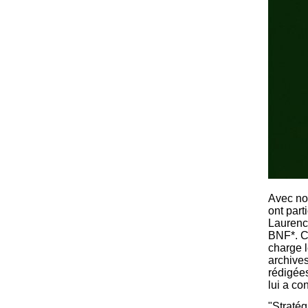
Avec no
ont part
Laurenc
BNF*. C’
charge 
archives
rédigées
lui a c
"Stratég