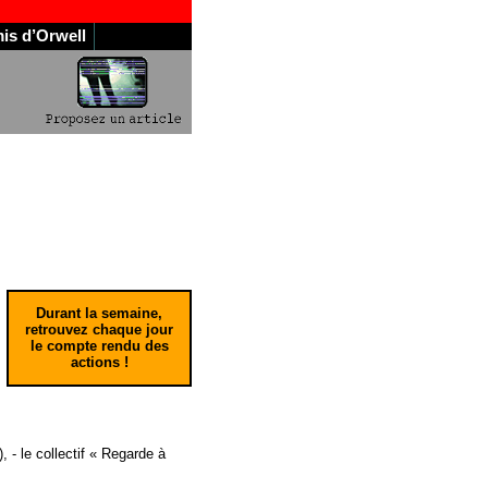
is d’Orwell
Durant la semaine,
retrouvez chaque jour
le compte rendu des
actions !
 - le collectif « Regarde à