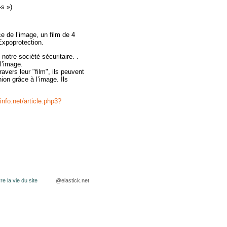
-s »)
ce de l’image, un film de 4
Expoprotection.
notre société sécuritaire. .
l’image.
avers leur "film", ils peuvent
ion grâce à l’image. Ils
info.net/article.php3?
@elastick.net