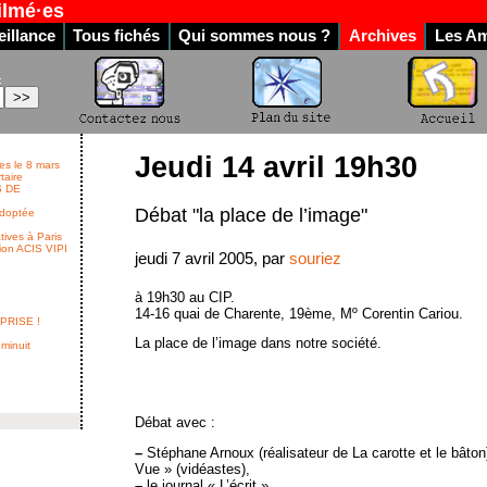
ilmé·es
illance
Tous fichés
Qui sommes nous ?
Archives
Les Am
:
Jeudi 14 avril 19h30
es le 8 mars
rtaire
S DE
Débat "la place de l’image"
 adoptée
tives à Paris
tion ACIS VIPI
jeudi 7 avril 2005, par
souriez
à 19h30 au CIP.
14-16 quai de Charente, 19ème, Mº Corentin Cariou.
RPRISE !
La place de l’image dans notre société.
 minuit
Débat avec :
–
Stéphane Arnoux (réalisateur de La carotte et le bâton),
Vue » (vidéastes),
–
le journal « L’écrit »,