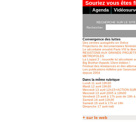
Souriez vous êtes f
Agenda
Vidéosurve
RECHERCHE SUR LE SITE
Rechercher :
Convergence des luttes
Des centres autogérés en Grèce
Projections de documentaires féminist
Le sécuritaire envahit Paris VIII la libe
RESISTONS AUX GRANDS PROJET
METROPOLES
La Loppsi 2 : nouvelle loi sécuritaire
Big Brother Awards 10em édition !
Festival des résistances et des alterna
Les publications éditées par l’associa
depuis 2004
Dans la même rubrique
Lundi 11 avril 19h30
Mardi 12 avril 19h30
Mercredi 13 avril 12h15+ACTION SU
Mercredi 13 avril 2005 à 19h00
Vendredi 15 avril à 17h puis de 19h à
Samedi 16 avril 13h30
Samedi 16 avril à 17h et 19h
Dimanche 17 avril midi
+ sur le web