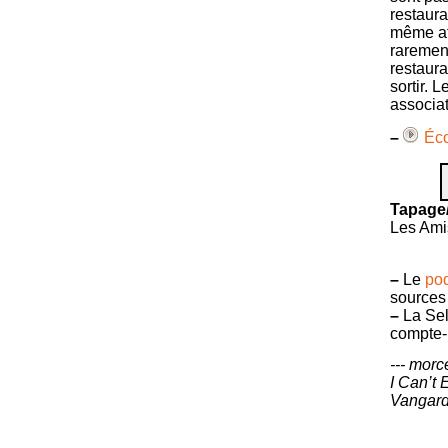
restaura
même aff
rarement
restaura
sortir. 
associat
–
Éco
A
P
Tapage/
Les Amis
–
Le
pod
sources 
–
La Sel
compte-
--- morc
I Can’t
Vangarde