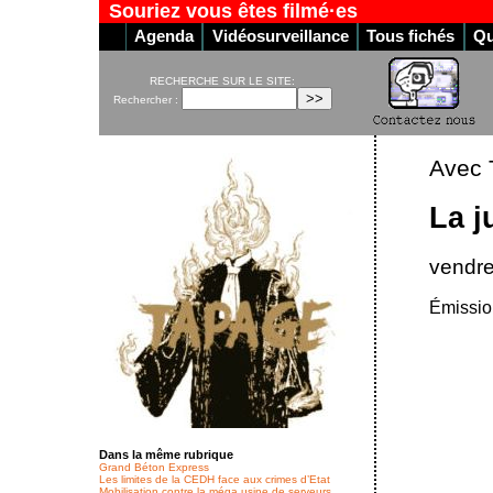
Souriez vous êtes filmé·es
Agenda
Vidéosurveillance
Tous fichés
Qu
RECHERCHE SUR LE SITE:
Rechercher :
Avec 
La j
vendre
Émission
Dans la même rubrique
Grand Béton Express
Les limites de la CEDH face aux crimes d’Etat
Mobilisation contre la méga usine de serveurs