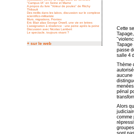
"Campus IA" en Seine et Marne
A propos du livre "Voleur de poules" de Ritchy
Thibault
Des treillis dans les labos, discussion sur le complexe
scientifico-militariste
Murs, migrations, Frontex
Eric Blair alias George Orwell, une vie en lettres
L’assignation à résidence : une peine après la peine
Cette s
Discussion avec Nicolas Lambert
Le spectacle, toujours vivant ?
Tapage,
"violenc
+ sur le web
Tapage a
passe d
salle 4 
Thème du
autorisé
aucune 
distingu
menées 
pénal po
transfor
Alors qu
judiciai
comme p
répress
groupes 
sont pas