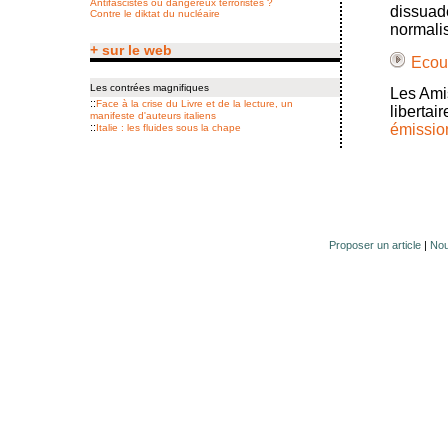
Antifascistes ou dangereux terroristes ?
dissuade
Contre le diktat du nucléaire
normalis
+ sur le web
Ecout
Les contrées magnifiques
Les Amis
::
Face à la crise du Livre et de la lecture, un
libertai
manifeste d'auteurs italiens
::
émissio
Italie : les fluides sous la chape
Proposer un article
|
Nou