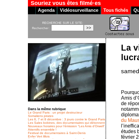
Souriez vous êtes filmé·es
Agenda
Vidéosurveillance
Tous fichés
Qu
RECHERCHE SUR LE SITE:
Rechercher :
La v
lucra
samedi
Pourquoi
Amis d’O
de répon
notamme
Dans la même rubrique
Le Grand Paris : un projet destructeur
diplomat
Somaliens pirates
Les 6, 7 et 8 décembre : 3 jours contre le Grand Paris
du Mau
Les Sales bobines, des documentaires qui détonnent
l’ineffi
Nouveaux horaires pour l’émission “Les Amis d’Orwell”
Attentifs ensemble !
études b
Festival de documentaires à Saint-Denis
février 
Enfer Vert lillois