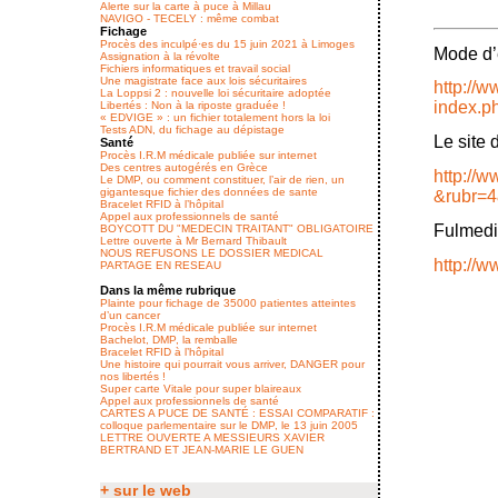
Alerte sur la carte à puce à Millau
NAVIGO - TECELY : même combat
Fichage
Procès des inculpé·es du 15 juin 2021 à Limoges
Mode d’
Assignation à la révolte
Fichiers informatiques et travail social
Une magistrate face aux lois sécuritaires
http://w
La Loppsi 2 : nouvelle loi sécuritaire adoptée
index.p
Libertés : Non à la riposte graduée !
« EDVIGE » : un fichier totalement hors la loi
Tests ADN, du fichage au dépistage
Le site 
Santé
Procès I.R.M médicale publiée sur internet
Des centres autogérés en Grèce
http:/
Le DMP, ou comment constituer, l’air de rien, un
gigantesque fichier des données de sante
&rubr=
Bracelet RFID à l’hôpital
Appel aux professionnels de santé
Fulmedi
BOYCOTT DU "MEDECIN TRAITANT" OBLIGATOIRE
Lettre ouverte à Mr Bernard Thibault
NOUS REFUSONS LE DOSSIER MEDICAL
http://w
PARTAGE EN RESEAU
Dans la même rubrique
Plainte pour fichage de 35000 patientes atteintes
d’un cancer
Procès I.R.M médicale publiée sur internet
Bachelot, DMP, la remballe
Bracelet RFID à l’hôpital
Une histoire qui pourrait vous arriver, DANGER pour
nos libertés !
Super carte Vitale pour super blaireaux
Appel aux professionnels de santé
CARTES A PUCE DE SANTÉ : ESSAI COMPARATIF :
colloque parlementaire sur le DMP, le 13 juin 2005
LETTRE OUVERTE A MESSIEURS XAVIER
BERTRAND ET JEAN-MARIE LE GUEN
+ sur le web