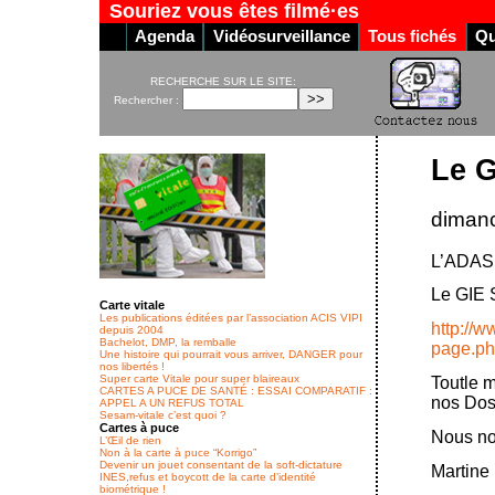
Souriez vous êtes filmé·es
Agenda
Vidéosurveillance
Tous fichés
Qu
RECHERCHE SUR LE SITE:
Rechercher :
Le G
dimanc
L’ADAS 
Le GIE 
Carte vitale
Les publications éditées par l’association ACIS VIPI
http://
depuis 2004
Bachelot, DMP, la remballe
page.p
Une histoire qui pourrait vous arriver, DANGER pour
nos libertés !
Super carte Vitale pour super blaireaux
Toutle m
CARTES A PUCE DE SANTÉ : ESSAI COMPARATIF :
nos Doss
APPEL A UN REFUS TOTAL
Sesam-vitale c’est quoi ?
Cartes à puce
Nous no
L’Œil de rien
Non à la carte à puce “Korrigo”
Devenir un jouet consentant de la soft-dictature
Martine
INES,refus et boycott de la carte d’identité
biométrique !