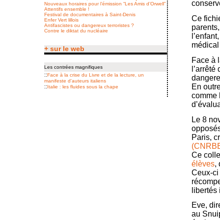
conservé
Nouveaux horaires pour l’émission “Les Amis d’Orwell”
Attentifs ensemble !
Festival de documentaires à Saint-Denis
Ce fichi
Enfer Vert lillois
Antifascistes ou dangereux terroristes ?
parents
Contre le diktat du nucléaire
l’enfant
médical 
+ sur le web
Face à l
Les contrées magnifiques
l’arrêté 
::
Face à la crise du Livre et de la lecture, un
dangereu
manifeste d'auteurs italiens
En outre
::
Italie : les fluides sous la chape
comme le
d’évalua
Le 8 no
opposés 
Paris, c
(CNRB
Ce colle
élèves
,
Ceux-ci 
récompen
libertés
Eve, dir
au Snuip