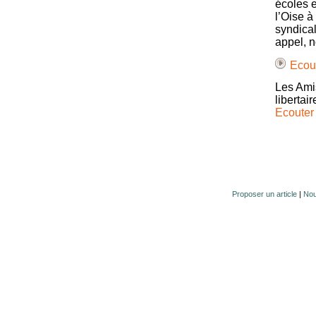
écoles 
l’Oise à
syndical
appel, n
Ecout
Les Amis
libertai
Ecouter 
Proposer un article
|
Nou