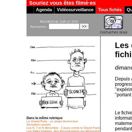
Souriez vous êtes filmé·es
Agenda
Vidéosurveillance
Tous fichés
Qu
RECHERCHE SUR LE SITE:
Rechercher :
Les 
fich
dimanc
Depuis a
progress
"expérim
"portant
Le fichi
informat
Dans la même rubrique
Le Grand Paris : un projet destructeur
maternel
Somaliens pirates
Les 6, 7 et 8 décembre : 3 jours contre le Grand Paris
pendant 
Les Sales bobines, des documentaires qui détonnent