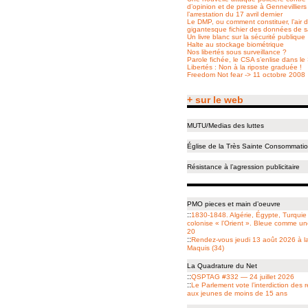
d’opinion et de presse à Gennevilliers
l’arrestation du 17 avril dernier
Le DMP, ou comment constituer, l’air d
gigantesque fichier des données de 
Un livre blanc sur la sécurité publique
Halte au stockage biométrique
Nos libertés sous surveillance ?
Parole fichée, le CSA s’enlise dans l
Libertés : Non à la riposte graduée !
Freedom Not fear -> 11 octobre 2008
+ sur le web
MUTU/Medias des luttes
Église de la Très Sainte Consommati
Résistance à l’agression publicitaire
PMO pieces et main d’oeuvre
::
1830-1848. Algérie, Égypte, Turquie 
colonise « l’Orient ». Bleue comme u
20
::
Rendez-vous jeudi 13 août 2026 à
Maquis (34)
La Quadrature du Net
::
QSPTAG #332 — 24 juillet 2026
::
Le Parlement vote l’interdiction des
aux jeunes de moins de 15 ans