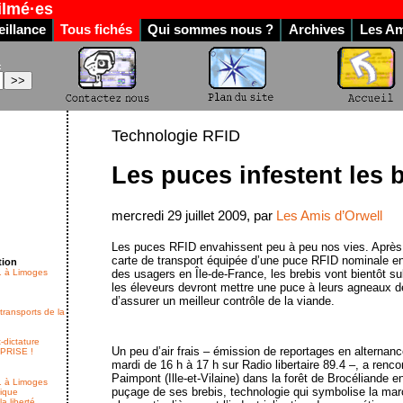
ilmé·es
illance
Tous fichés
Qui sommes nous ?
Archives
Les Am
:
Technologie RFID
Les puces infestent les 
mercredi 29 juillet 2009, par
Les Amis d’Orwell
Les puces RFID envahissent peu à peu nos vies. Après 
carte de transport équipée d’une puce RFID nominale en
tion
1 à Limoges
des usagers en Île-de-France, les brebis vont bientôt su
les éleveurs devront mettre une puce à leurs agneaux d
d’assurer un meilleur contrôle de la viande.
transports de la
-dictature
Un peu d’air frais – émission de reportages en alternanc
RPRISE !
mardi de 16 h à 17 h sur Radio libertaire 89.4 –, a renco
Paimpont (Ille-et-Vilaine) dans la forêt de Brocéliande e
1 à Limoges
puçage de ses brebis, technologie qui symbolise la marc
lique
a liberté