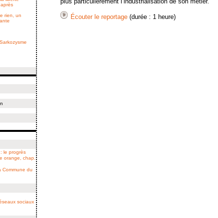
plus particulièrement l’industrialisation de son métier.
 après
e rien, un
Écouter le reportage
(durée : 1 heure)
sante
e Sarkozysme
on
: le progrès
ne orange, chap.
 la Commune du
 réseaux sociaux