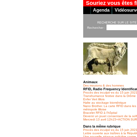
Souriez vous êtes f
Agenda
Vidéosurve
RECHERCHE SUR LE SITE
Rechercher :
Animaux
Des moutons & des hommes
RFID, Radio Frequency Identifica
Procès des inculpé·es du 15 juin 202
Transhumance festive dans la Drôme
Enfer Vert lillois
Halte au stockage biométrique
Nano Brother. La carte RFID dans les 
métropole lilloise
Bracelet RFID à l’hôpital
Devenir un jouet consentant de la soft
Mercredi 13 avril 12h15+ACTION SU
Dans la même rubrique
Procès des inculpé·es du 15 juin 202
Lettre ouverte aux traîtres à la Répub
Une nouvelle attaque policière contre l