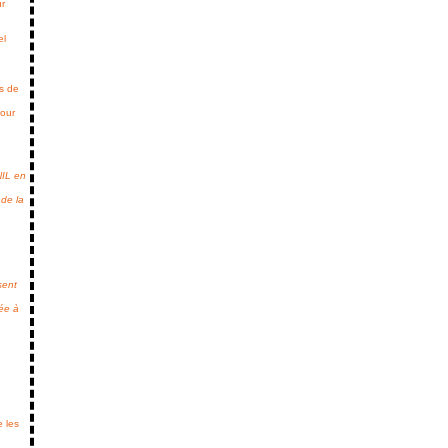
ur
el
ès de
pour
NIL en
 de la
sent
lée à
e les