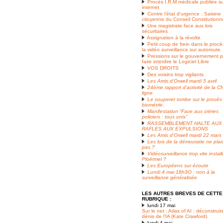
Procès I.R.M médicale publiée s
internet
Contre l’état d’urgence : Saisine
citoyenne du Conseil Constitutionn
Une magistrate face aux lois
sécuritaires
Assignation à la révolte
Petit coup de frein dans le proc
la vidéo surveillance sur autoroute
Pressions sur le gouvernement 
faire interdire le Logiciel Libre
VOS DROITS
Des voisins trop vigilants
Les Amis d’Orwell mardi 5 avril
24ème rapport d’activité de la C
ligne
Le couperet tombe sur le procès
biométrie.
Manifestation “Face aux crimes
policiers : tous unis”
RASSEMBLEMENT HALTE AUX
RAFLES AUX EXPULSIONS
Les Amis d’Orwell mardi 22 mars
Les lois de la démocratie ne plai
pas ?
Vidéosurveillance trop vite instal
Ploërmel ?
Les Européens sur écoute
Lundi 4 mai 18h3O : non à la
surveillance généralisée
LES AUTRES BREVES DE CETTE
RUBRIQUE :
lundi 17 mai
Sur le net : Atlas of AI : déconstruir
dénis de l’IA (Kate Crawford)
lundi 4 mai