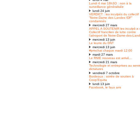
Lundi 4 mai 18h3O : non à la
surveillance généralisée
lundi 24 juin
VERDICT : les inculpés du collectif
“Notre-Dame des Landes IDF”
condamnés
mercredi 27 mars
APPEL A SOUTENIR les inculpé.e.
Collectif francilien de lutte contre
l’aéroport de Notre-Dame-des-Lan
mercredi 13 juin
Le leurre du DNT
mercredi 13 juin
#privchat chaque mardi 12:00
mardi 27 mars
Le RNIE nouveau est arrivé...
mercredi 21 mars
Technologie et entreprises au serv
dictatures
vendredi 7 octobre
Bordeaux : soirée de soutien à
Coop’Equita
lundi 13 juin
Facebook, le faux ami