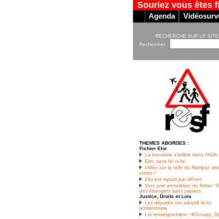
Souriez vous êtes f
Agenda
Vidéosurve
RECHERCHE SUR LE SITE
Rechercher :
THEMES ABORDES :
Fichier Eloi
La biométrie s’infiltre dans l’ADN
Eloi, sans foi ni loi
Vidéo sur la rafle du Rampal, viv
justes !
Eloi est reparti par décret
Vers une annulation du fichier "E
des étrangers sans papiers
Justice, Droits et Lois
Les députés ont adopté la loi
antiterroriste
Loi renseignement : #Occupy_Dg