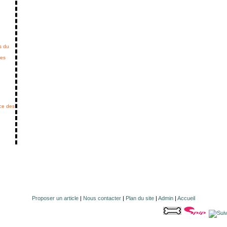
s du
des
ice des
Proposer un article
|
Nous contacter
|
Plan du site
|
Admin
|
Accueil