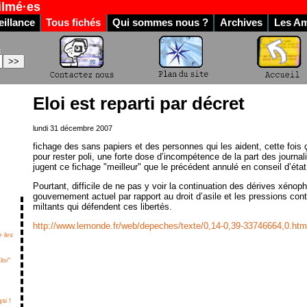
ilmé·es
illance
Tous fichés
Qui sommes nous ?
Archives
Les Am
:
Eloi est reparti par décret
lundi 31 décembre 2007
fichage des sans papiers et des personnes qui les aident, cette fois
pour rester poli, une forte dose d’incompétence de la part des journal
jugent ce fichage "meilleur" que le précédent annulé en conseil d’état
Pourtant, difficile de ne pas y voir la continuation des dérives xéno
gouvernement actuel par rapport au droit d’asile et les pressions con
miltants qui défendent ces libertés.
http://www.lemonde.fr/web/depeches/texte/0,14-0,39-33746664,0.htm
e les
loi"
si !