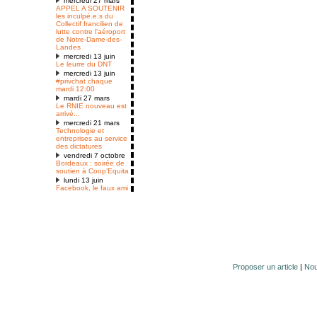
mercredi 27 mars
APPEL A SOUTENIR
les inculpé.e.s du
Collectif francilien de
lutte contre l’aéroport
de Notre-Dame-des-
Landes
mercredi 13 juin
Le leurre du DNT
mercredi 13 juin
#privchat chaque
mardi 12:00
mardi 27 mars
Le RNIE nouveau est
arrivé...
mercredi 21 mars
Technologie et
entreprises au service
des dictatures
vendredi 7 octobre
Bordeaux : soirée de
soutien à Coop’Equita
lundi 13 juin
Facebook, le faux ami
Proposer un article
|
Nou