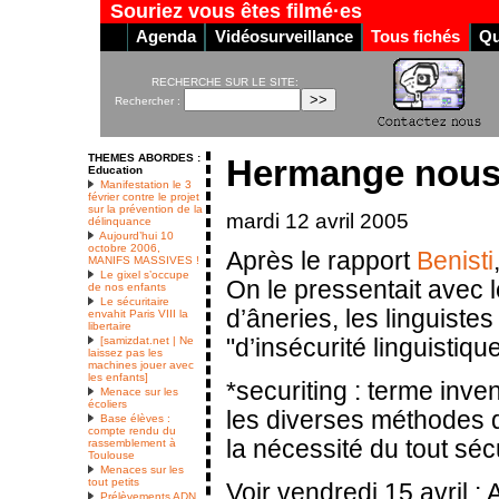
Souriez vous êtes filmé·es
Agenda
Vidéosurveillance
Tous fichés
Qu
RECHERCHE SUR LE SITE:
Rechercher :
THEMES ABORDES :
Hermange nous f
Education
Manifestation le 3
février contre le projet
sur la prévention de la
mardi 12 avril 2005
délinquance
Aujourd’hui 10
octobre 2006,
Après le rapport
Benisti
MANIFS MASSIVES !
Le gixel s’occupe
On le pressentait avec le
de nos enfants
Le sécuritaire
d’âneries, les linguiste
envahit Paris VIII la
libertaire
[samizdat.net | Ne
"d’insécurité linguistique
laissez pas les
machines jouer avec
les enfants]
*securiting : terme inven
Menace sur les
écoliers
les diverses méthodes q
Base élèves :
compte rendu du
la nécessité du tout sécu
rassemblement à
Toulouse
Menaces sur les
tout petits
Voir vendredi 15 avril 
Prélèvements ADN