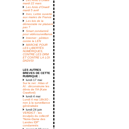
Les Amis d’Orwell
mardi 22 mars
Les Amis d’Orwell
mardi 5 avril
Ines, Lettre ouverte
aux maires de France
Les lois de la
démocratie ne plaisent
pas ?
Smart condamné
pour vidéosurveillance
Internet : pétition
contre la LEN
MARCHE POUR
LES LIBERTÉS
NUMÉRIQUES,
CONTRE LES DRM
ET CONTRE LA LOI
DADVSI
LES AUTRES
BREVES DE CETTE
RUBRIQUE :
lundi 17 mai
Sur le net : Atlas of
AI : déconstruire les
dénis de l’IA (Kate
Crawford)
lundi 4 mai
Lundi 4 mai 18h3O :
non à la surveillance
généralisée
lundi 24 juin
VERDICT : les
inculpés du collectif
“Notre-Dame des
Landes IDF”
condamnés