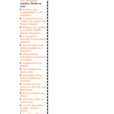
son securiting*
Justice, Droits et
Lois
Éviction des
"indésirables" et PV à
répétition
A propos du livre
"Voleur de poules" de
Ritchy Thibault
Réseau de caméras
pour SNCF, RATP,
grands magasins...
La Loppsi 2 :
nouvelle loi sécuritaire
adoptée
Victoire des antis-
vidéosurveillance à
Ploermel !
Déportations
judiciaires et punitions
coloniales
Assignation à la
révolte
Un semblant de
démocratie
Annulation de la
vidéosurveillance à
Ploërmel
Un Mur du Son
contre Le Mur des lois
liberticides
Eloi est reparti par
décret
Emission radio sur
france inter
Loi de rénovation
sociale - Vernon
(Eure)