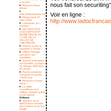
à l’école !
nous fait son securiting"
Refusons Base
élèves
Voir en ligne :
http://www.stopcpe.net
Débat mardi 22
http://www.ladocfrancai
mars 2004
Lobotomie, jeu
d’enfant
DESTRUCTION
D’UN DISPOSITIF
BIOMETRIQUE AU
LYCEE DE LA
VALLEE DE
CHEVREUSE
Victoire contre la
biométrie à l’école !
CREIS Fichage,
questions aux
candidats
Quand l’information
est occultée, à propos
du fichage ADN dans
les écoles
Procès biométrie
Vendredi 20 janvier
13h30 evry
Résistons à base-
élève !
La vidéo
surveillance d’un
collège stoppée grâce
à une plainte
Enfance
Intrusion de la
MGEN dans l’intimité
des enfants et de leur
famille