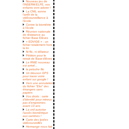
Nouveau jeu de
l’INSERM:ELFE, vos
enfants vont adorer !
La CNIL sonne
l’arrêt de la
vidéosurveillance à
l’école
Contre la biométrie
à l’école
Réunion nationale
de résistance au
fichier Base Elèves
« EDVIGE » : un
fichier totalement hors
la loi
Ni flic, ni délateur
Pétition pour le
retrait de Base-élèves
Le RNIE nouveau
est arrivé...
la peluche flic
Un blouson GPS
pour tracer votre
enfant sur google !
Vers une annulation
du fichier "Eloi" des
étrangers sans
papiers
Vos droits : carte
d’identité pour mineur,
pas d’empreintes
avant 13 ans
La cnil autorise
l’accès biométrique
aux cantines !
Carte des lycées
vidéosurveillés
Hermange nous fait