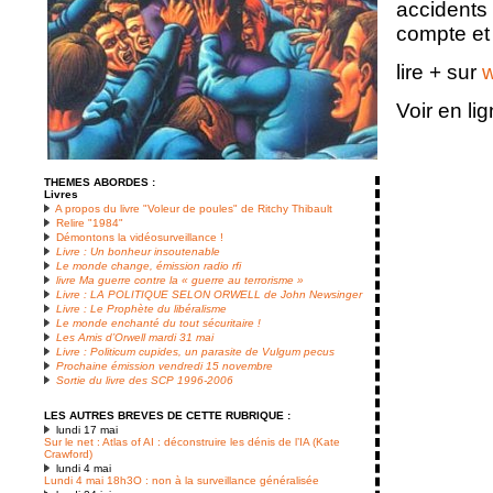
accidents 
compte et 
lire + sur
w
Voir en li
THEMES ABORDES :
Livres
A propos du livre "Voleur de poules" de Ritchy Thibault
Relire "1984"
Démontons la vidéosurveillance !
Livre : Un bonheur insoutenable
Le monde change, émission radio rfi
livre Ma guerre contre la « guerre au terrorisme »
Livre : LA POLITIQUE SELON ORWELL de John Newsinger
Livre : Le Prophète du libéralisme
Le monde enchanté du tout sécuritaire !
Les Amis d’Orwell mardi 31 mai
Livre : Politicum cupides, un parasite de Vulgum pecus
Prochaine émission vendredi 15 novembre
Sortie du livre des SCP 1996-2006
LES AUTRES BREVES DE CETTE RUBRIQUE :
lundi 17 mai
Sur le net : Atlas of AI : déconstruire les dénis de l’IA (Kate
Crawford)
lundi 4 mai
Lundi 4 mai 18h3O : non à la surveillance généralisée