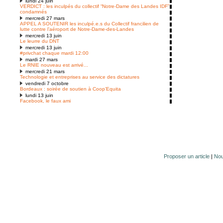
lundi 24 juin
VERDICT : les inculpés du collectif “Notre-Dame des Landes IDF”
condamnés
mercredi 27 mars
APPEL A SOUTENIR les inculpé.e.s du Collectif francilien de
lutte contre l’aéroport de Notre-Dame-des-Landes
mercredi 13 juin
Le leurre du DNT
mercredi 13 juin
#privchat chaque mardi 12:00
mardi 27 mars
Le RNIE nouveau est arrivé...
mercredi 21 mars
Technologie et entreprises au service des dictatures
vendredi 7 octobre
Bordeaux : soirée de soutien à Coop’Equita
lundi 13 juin
Facebook, le faux ami
Proposer un article
|
Nou