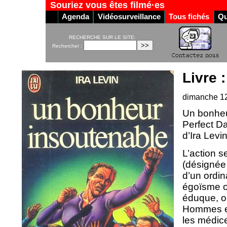
Souriez vous êtes filmé·es
Agenda
Vidéosurveillance
Tous fichés
Qu
RECHERCHE SUR LE SITE:
Rechercher :
Livre 
dimanche 1
Un bonheur
Perfect Da
d’Ira Levi
L’action s
(désignée 
d’un ordin
égoïsme on
éduque, or
Hommes et
les médice