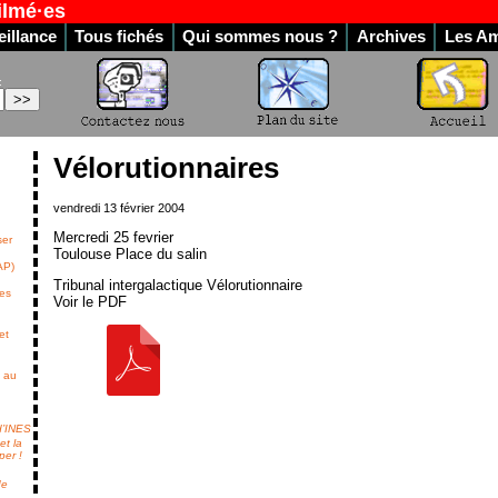
ilmé·es
illance
Tous fichés
Qui sommes nous ?
Archives
Les Am
:
Vélorutionnaires
vendredi 13 février 2004
Mercredi 25 fevrier
ser
Toulouse Place du salin
AP)
Tribunal intergalactique Vélorutionnaire
des
Voir le PDF
et
7 au
 d’INES
et la
per !
de