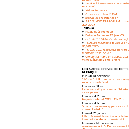
vendredi 4 mars repas de soutien
rotisserie"
Vélorutionnaires
2 projets d’action 2OO4
festival des resistances 4
ART IS NOT TERRORISM, samed
avril 2005
Toulouse
Plaidoirie à Toulouse
Débat à Toulouse 17 janv 03
Fête d’OEKOUMENE (toulouse)
Toulouse manifeste toutes les nu
depuis mardi
TOULOUSE, rassemblement pour
retrait de Base élèves
Concert et manif en soutien aux
interpelléEs du 15 novembre
LES AUTRES BREVES DE CETTE
RUBRIQUE :
jeudi 10 décembre
11/12 à 13h30 : Audience des assi
es au conseil d’état
samedi 28 juin
Le samedi 28 juin, c’est à L’Attiék
ça se passe ...
mercredi 2 avril
Projection-débat “MOUTON 2.0”
mercredi 5 mars
5 mars : procès en appel des incul
comité Paris-Idf
mardi 21 janvier
Lille : Rassemblement contre le fo
international de la cybersécurité
samedi 14 décembre
manifestation à St Denis - samedi 