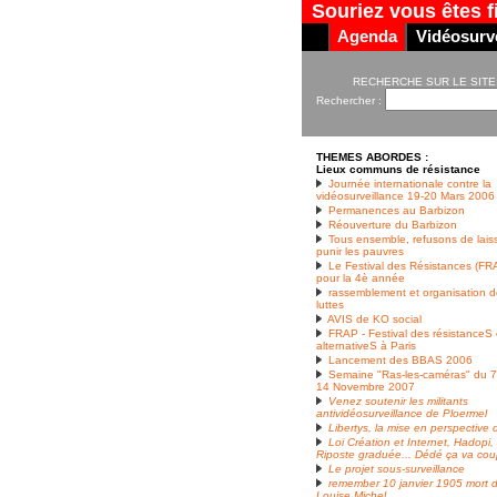
Souriez vous êtes f
Agenda
Vidéosurve
RECHERCHE SUR LE SITE
Rechercher :
THEMES ABORDES :
Lieux communs de résistance
Journée internationale contre la
vidéosurveillance 19-20 Mars 2006
Permanences au Barbizon
Réouverture du Barbizon
Tous ensemble, refusons de lais
punir les pauvres
Le Festival des Résistances (FR
pour la 4è année
rassemblement et organisation 
luttes
AVIS de KO social
FRAP - Festival des résistanceS 
alternativeS à Paris
Lancement des BBAS 2006
Semaine "Ras-les-caméras" du 
14 Novembre 2007
Venez soutenir les militants
antividéosurveillance de Ploermel
Libertys, la mise en perspective
Loi Création et Internet, Hadopi, 
Riposte graduée... Dédé ça va cou
Le projet sous-surveillance
remember 10 janvier 1905 mort 
Louise Michel