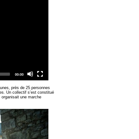
Total
00:00
duration
jaunes, près de 25 personnes
s. Un collectif s’est constitué
ui organisait une marche