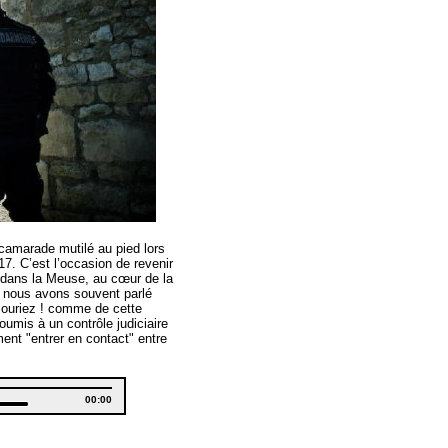
camarade mutilé au pied lors
17. C’est l’occasion de revenir
it dans la Meuse, au cœur de la
nt nous avons souvent parlé
Souriez ! comme de cette
umis à un contrôle judiciaire
ent "entrer en contact" entre
Total
00:00
duration
Down
w
s