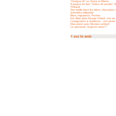
"Campus IA" en Seine et Marne
A propos du livre "Voleur de poules" d
Thibault
Des treillis dans les labos, discussion
scientifico-militariste
Murs, migrations, Frontex
Eric Blair alias George Orwell, une vie 
L’assignation à résidence : une peine
Discussion avec Nicolas Lambert
Le spectacle, toujours vivant ?
+ sur le web