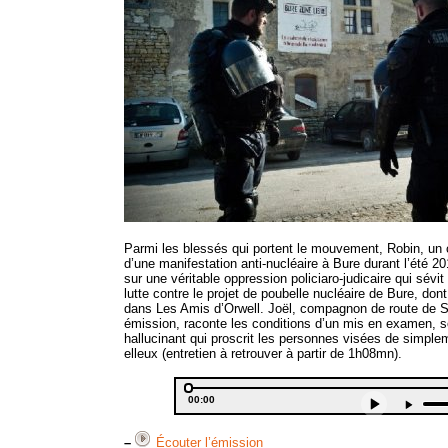
Parmi les blessés qui portent le mouvement, Robin, un 
d’une manifestation anti-nucléaire à Bure durant l’été 20
sur une véritable oppression policiaro-judicaire qui sév
lutte contre le projet de poubelle nucléaire de Bure, do
dans Les Amis d’Orwell. Joël, compagnon de route de 
émission, raconte les conditions d’un mis en examen, so
hallucinant qui proscrit les personnes visées de simplem
elleux (entretien à retrouver à partir de 1h08mn).
Audio
Current
Player
Use
00:00
time
Up/
Arro
–
Écouter l’émission
key