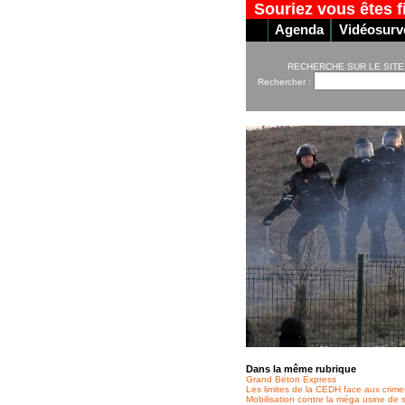
Souriez vous êtes f
Agenda
Vidéosurve
RECHERCHE SUR LE SITE
Rechercher :
Dans la même rubrique
Grand Béton Express
Les limites de la CEDH face aux crime
Mobilisation contre la méga usine de 