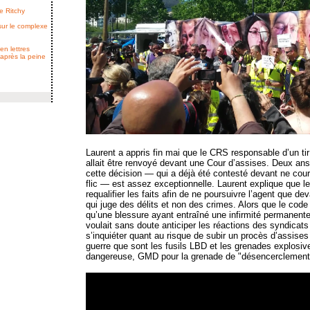
e Ritchy
 sur le complexe
en lettres
 après la peine
Laurent a appris fin mai que le CRS responsable d’un tir
allait être renvoyé devant une Cour d’assises. Deux ans
cette décision — qui a déjà été contesté devant ne cour
flic — est assez exceptionnelle. Laurent explique que le 
requalifier les faits afin de ne poursuivre l’agent que dev
qui juge des délits et non des crimes. Alors que le code
qu’une blessure ayant entraîné une infirmité permanente
voulait sans doute anticiper les réactions des syndicat
s’inquiéter quant au risque de subir un procès d’assis
guerre que sont les fusils LBD et les grenades explosiv
dangereuse, GMD pour la grenade de "désencerclement" 
Video
Player