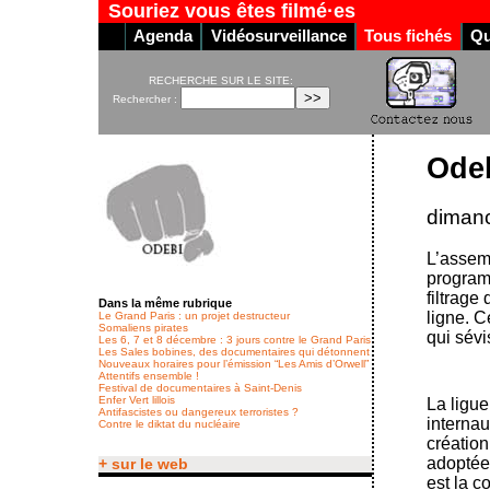
Souriez vous êtes filmé·es
Agenda
Vidéosurveillance
Tous fichés
Qu
RECHERCHE SUR LE SITE:
Rechercher :
Odeb
diman
L’assemb
programm
filtrage
Dans la même rubrique
ligne. C
Le Grand Paris : un projet destructeur
Somaliens pirates
qui sév
Les 6, 7 et 8 décembre : 3 jours contre le Grand Paris
Les Sales bobines, des documentaires qui détonnent
Nouveaux horaires pour l’émission “Les Amis d’Orwell”
Attentifs ensemble !
Festival de documentaires à Saint-Denis
Enfer Vert lillois
La ligu
Antifascistes ou dangereux terroristes ?
internau
Contre le diktat du nucléaire
création
adoptée 
+ sur le web
est la c