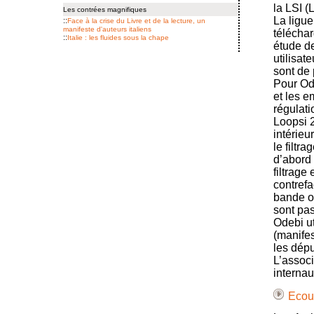
la LSI (
Les contrées magnifiques
La ligu
::
Face à la crise du Livre et de la lecture, un
manifeste d'auteurs italiens
téléchar
::
Italie : les fluides sous la chape
étude de
utilisat
sont de 
Pour Ode
et les e
régulati
Loopsi 2
intérieu
le filtr
d’abord 
filtrage
contrefa
bande or
sont pas
Odebi u
(manifes
les dépu
L’associ
internau
Ecout