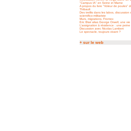
"Campus IA" en Seine et Marne
A propos du livre "Voleur de poules" d
Thibault
Des treillis dans les labos, discussion
scientifico-militariste
Murs, migrations, Frontex
Eric Blair alias George Orwell, une vie 
L’assignation à résidence : une peine
Discussion avec Nicolas Lambert
Le spectacle, toujours vivant ?
+ sur le web