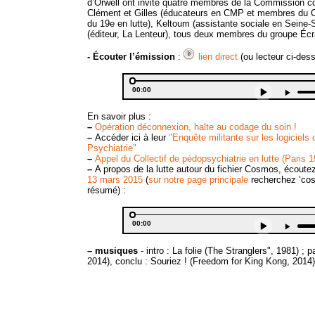
d’Orwell ont invité quatre membres de la Commission con
Clément et Gilles (éducateurs en CMP et membres du Col
du 19e en lutte), Keltoum (assistante sociale en Seine-S
(éditeur, La Lenteur), tous deux membres du groupe Écra
- Écouter l’émission
:
lien direct
(ou lecteur ci-des
Audio
Current
Player
Use
00:00
time
Up/
Arro
En savoir plus :
key
–
Opération déconnexion, halte au codage du soin !
to
–
Accéder ici à leur
"Enquête militante sur les logiciels
incr
Psychiatrie"
or
–
Appel du Collectif de pédopsychiatrie en lutte (Paris 1
decr
–
A propos de la lutte autour du fichier Cosmos, écoute
volu
13 mars 2015
(
sur notre page principale
recherchez ’cos
résumé) :
Audio
Current
Player
Use
00:00
time
Up/
Arro
–
musiques
- intro : La folie (The Stranglers", 1981) ;
key
2014), conclu : Souriez ! (Freedom for King Kong, 2014)
to
incr
or
decr
volu