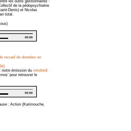
tre les outils gestionnaires :
lectif de la pédopsychiatrie
aint-Denis) et Nicolas
n total.
sous)
Total
00:00
duration
Down
w
s
 de recueil de données en
ease
9e)
ease
z notre émission du
vendredi
me.
mos’ pour retrouver le
Total
00:00
duration
Down
w
 pause : Action (Karimouche,
s
ease
ease
me.