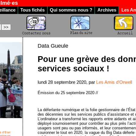
ilmé·es
illance
Tous fichés
Qui sommes nous ?
Archives
Les Am
:
Data Gueule
Pour une grève des don
services sociaux !
lundi 28 septembre 2020, par
Les Amis d’Orwell
Émission du 25 septembre 2020 //
La déferlante numérique et la folie gestionnaire de l’État 
des décennies sur les services publics d’assistance et d
L’ordinateur a transformé les rapports entre aidants et a
déployé sournoisement pour contrôler au plus près l’act
usagers sont peu ou pas informés, et leur consentemen
couronner le tout en 2020, la vague du Big Data déferl
s d’Etat
serveurs