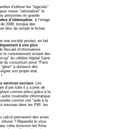
rêter d’utiliser les "logiciels"
our mieux "rationaliser" le
 les personnes en grande
refus d’obtempérer
, à l’image
r de 2008, lorsque des
en bloc de remplir le fichier
r une société privée), en fait
atiquement à une plus
 de Recueil d’informations
ir le consentement éclairé des
rt-up" du célèbre hôpital Saint-
te du consortium privé "Paris
 "gérer" à distance des
oigner son propre état
 !
es services sociaux.
Les
et d’une lutte il y a près de
déployé comme prévu grâce à la
e autre moulinette informatique
résentée comme une "aide à la
 à nouveau dans les PMI, les
au calcul permanent des actes
 refuser ? Répandre le virus
Dans cette émission les Amis