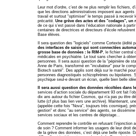
Leur mot d’ordre, c’est de ne plus remplir les fichiers, d’ar
que les directions administratives imposent aux agents p
travail et surtout "optimiser" le temps passé à recevoir
précarité.
Une grève des actes et des "codages", un 
de ce qui s’est passé dans l’éducation nationale à parti
centaines de directrices et directeurs d’école refusèrent 
Base élèves.
Il sera question des "logiciels" comme Cortexte (édité pa
des interfaces de saisie qui sont connectées autom
grosse base de données : le RIM-P
, le fichier central
médicales en psychiatrie. Le tout sans chercher à obten
personnes. Il sera aussi question de la "pépinière de sta
Anne de Paris, transformé en "incubateur" pour le comp
Biotech santé". Des applis sont déjà sur le marché pour
personnes diagnostiqués schizophrènes ou bipolaires. S
psychique seul-e devant un écran, quelle bien belle idée
Il sera aussi question des données récoltées dans l
services d’action sociale du département 93 ont fait l’obj
dix ans autour du fichier Cosmos, qui n’a pas pu être 
lutte (cf plus bas lien vers une archive). Maintenant, un
(appelée cette fois "Nova", toujours très cosmique), p
gestion" et donc "au service" des agents, se dissémine
services sociaux et les centres de dépistage...
Comment reprendre le contrôle en refusant l’injonction 
de soin ? Comment informer les usagers de leur droit de
de la grève des données, c’est déjà une belle riposte. 