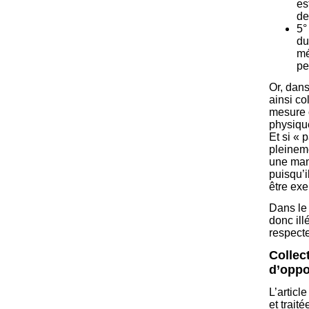
es
de
5°
du
me
pe
Or, dans
ainsi co
mesure o
physiqu
Et si « 
pleineme
une mani
puisqu’i
être exe
Dans le 
donc ill
respecte
Collect
d’oppo
L’articl
et trait