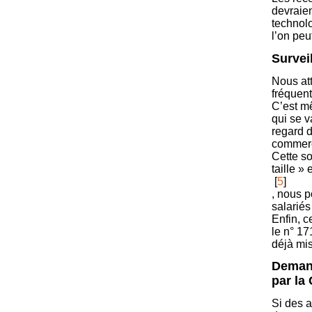
devraien
technolo
l’on peu
Surveil
Nous att
fréquen
C’est me
qui se v
regard du
commerc
Cette so
taille »
[
5
]
, nous p
salarié
Enfin, c
le n° 17
déjà m
Demand
par la
Si des a