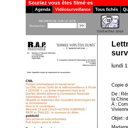
Souriez vous êtes filmé·es
Agenda
Vidéosurveillance
Tous fichés
Qu
RECHERCHE SUR LE SITE:
Rechercher :
Lett
surv
lundi 
CNIL
Fichiers informatiques et travail social
Copie de
La CNIL sonne l’arrêt de la vidéosurveillance à l’école
« EDVIGE » : un fichier totalement hors la loi
De : Ré
Quelles libertés défend la Commission Nationale
Informatique et Libertés ?
la Chin
Illégalité et faiblesses des nouvelles technologies de
la connaissance
À : Com
Hors la loi numériques
Vivienn
Mercredi 13 avril 12h15+ACTION SURPRISE !
RATP et THALES : le summum du délire
publicité
Objet :
Des penseurs anticonformistes
Pub espion dans le métro
Madame,