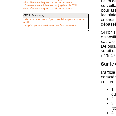
La loi d
s’inquiète des risques de détournements
surveill
::
Bracelets anti-violences conjugales : la CNIL
s’inquiète des risques de détournements
pour ass
législat
CREP Strasbourg
critères
::
Vous qui avez tant d’yeux, ne faites pas la sourde
oreille
dépasse
::
Repérage de caméras de vidéo­surveillance
Si l’on 
disposi
sauraient
De plus,
serait r
n°78-17 
Sur le
L’articl
caractè
concerne
1°
du
2°
3°
re
4°