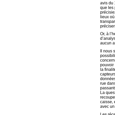
avis du 
que les 
précisi
lieux ou
transpar
préciser
Or, à l
d’analys
aucun af
Il nous 
possibil
concerne
pouvoir 
la final
capteurs
donnée
rue dans
passants
La quest
recouper
caisse, 
avec un 
Les réc