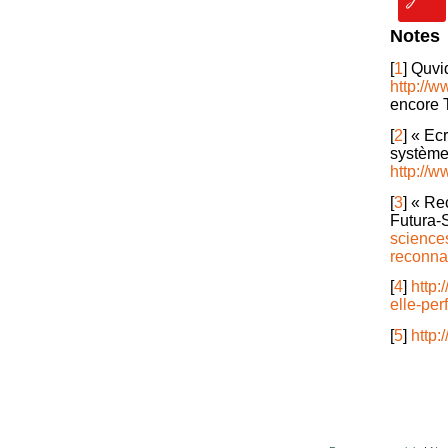
Notes
[
1
]
Quvid
http://
encore 
[
2
]
« Ecra
système
http://
[
3
]
« Rec
Futura-
science
reconna
[
4
]
http
elle-per
[
5
]
http