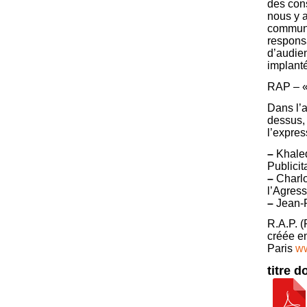
des con
nous y a
communiq
responsa
d’audien
implanté
RAP – « 
Dans l’a
dessus,
l’expres
–
Khaled 
Publicit
–
Charlo
l’Agress
–
Jean-P
R.A.P. (
créée 
Paris
ww
titre 