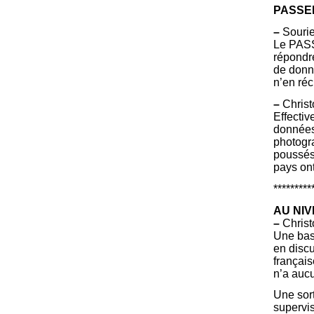
PASSE
–
Sourie
Le PASS
répondr
de donn
n’en réc
–
Christ
Effectiv
données
photogra
poussés 
pays ont
*********
AU NI
–
Christ
Une bas
en disc
français
n’a aucu
Une sort
supervi