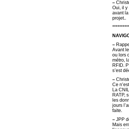
–
Christ
Oui, il 
avant la
projet..
*********
NAVIGO
–
Rappel
Avant le
ou lors 
métro, l
RFID. Pu
s’est dé
–
Christ
Ce n’est
La CNIL 
RATP, su
les donn
jours l’
faite.
–
JPP de
Mais enf