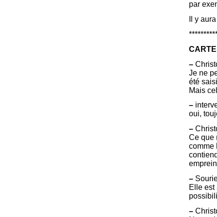
par exem
Il y aur
*********
CARTE 
–
Christ
Je ne pe
été sais
Mais ce
–
interve
oui, tou
–
Christ
Ce que 
comme le
contien
emprein
–
Sourie
Elle est
possibil
–
Christ