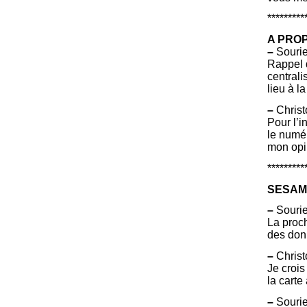
*********
A PROPO
–
Sourie
Rappel 
centrali
lieu à l
–
Christ
Pour l’
le numér
mon opi
*********
SESAM 
–
Sourie
La proc
des don
–
Christ
Je crois
la carte
–
Sourie