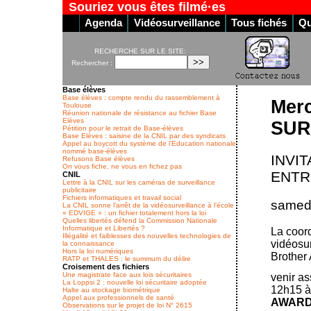
Souriez vous êtes filmé·es
Agenda
Vidéosurveillance
Tous fichés
Qu
RECHERCHE SUR LE SITE:
Rechercher :
Base élèves
Base élèves : compte rendu du rassemblement à
Merc
Toulouse
Réunion nationale de résistance au fichier Base
Elèves
SUR
Pétition pour le retrait de Base-élèves
Base Elèves : saisine de la CNIL par des syndicats
Appel au boycott du système de l’Education nationale
nommé base-élèves
INVIT
Refusons Base élèves
On vous fiche, ne vous en fichez pas
ENTR
CNIL
Lettre à la CNIL sur les caméras de surveillance
publicitaire
Fichiers informatiques et travail social
samedi
La CNIL sonne l’arrêt de la vidéosurveillance à l’école
« EDVIGE » : un fichier totalement hors la loi
Quelles libertés défend la Commission Nationale
Informatique et Libertés ?
La coord
Illégalité et faiblesses des nouvelles technologies de
vidéosur
la connaissance
Hors la loi numériques
Brother 
RATP et THALES : le summum du délire
Croisement des fichiers
Une magistrate face aux lois sécuritaires
venir as
La Loppsi 2 : nouvelle loi sécuritaire adoptée
12h15 à
Halte au stockage biométrique
Appel aux professionnels de santé
AWAR
Observations sur le projet de loi N° 2615