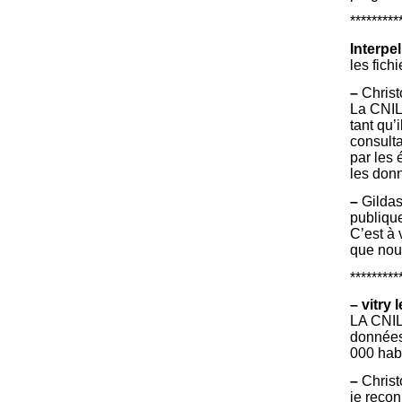
*********
Interpe
les fich
–
Christ
La CNIL
tant qu’
consulta
par les 
les donn
–
Gildas 
publique
C’est à 
que nou
*********
–
vitry 
LA CNIL
données
000 habi
–
Christ
je recon