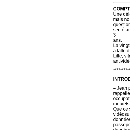
COMPT
Une délé
mais non
question
secrétai
3
ans.
La vingt
a fallu 
Lille, vi
antividé
*********
INTRO
–
Jean pi
rappelle
occupat
inquiets
Que ce s
vidéosu
données 
passepo
données 