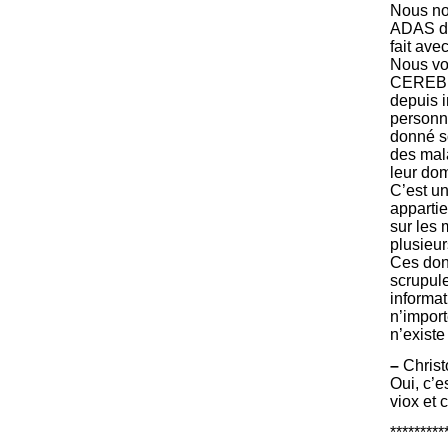
Nous no
ADAS de 
fait ave
Nous vo
CEREBRE
depuis i
personn
donné s
des mala
leur do
C’est u
appartie
sur les 
plusieur
Ces don
scrupule
informat
n’import
n’existe
–
Christ
Oui, c’e
viox et
*********