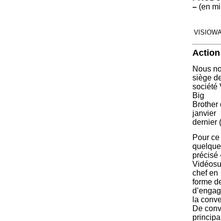
–
(en mi
VISIOW
Action
Nous no
siège de
société 
Big
Brother 
janvier
dernier 
Pour ce 
quelques
précisé
Vidéosur
chef en
forme de
d’engag
la conve
De conv
principa