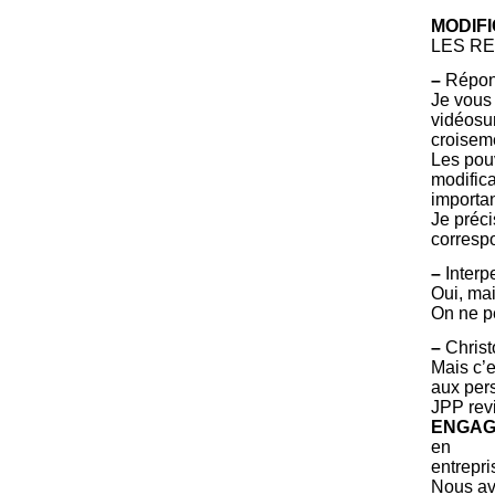
MODIFI
LES R
–
Répons
Je vous 
vidéosur
croiseme
Les pou
modifica
importa
Je préci
correspo
–
Interpe
Oui, mai
On ne pe
–
Christ
Mais c’e
aux pers
JPP revi
ENGAG
en
entrepri
Nous av