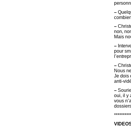
personne
–
Quelqu
combien
–
Christ
non, non
Mais nou
–
Interv
pour sma
l’entre
–
Christ
Nous ne 
Je dois 
anti-vid
–
Sourie
oui, il 
vous n’
dossier
*********
VIDEO