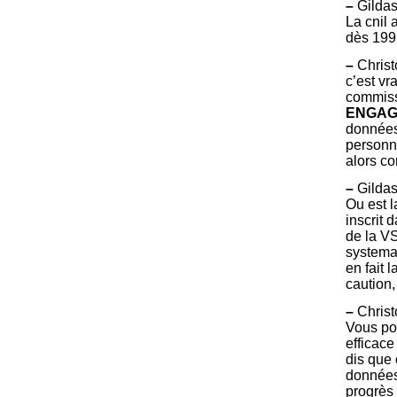
–
Gildas 
La cnil 
dès 1995
–
Christ
c’est vr
commiss
ENGAG
données 
personn
alors co
–
Gildas
Ou est l
inscrit 
de la V
systemat
en fait
caution,
–
Christ
Vous pou
efficac
dis que 
données,
progrès