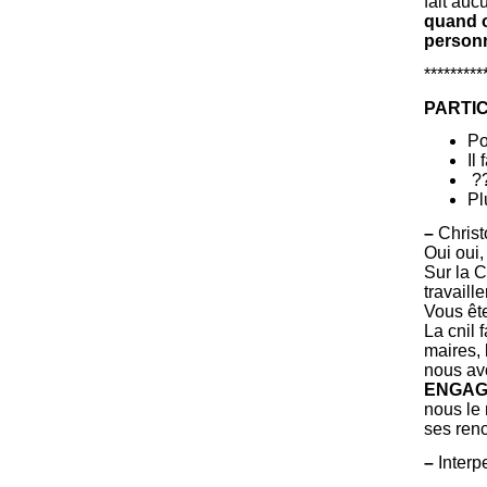
fait auc
quand o
personn
*********
PARTIC
Po
Il
?
Pl
–
Christ
Oui oui,
Sur la C
travaill
Vous ête
La cnil 
maires, 
nous avo
ENGAG
nous le
ses renc
–
Interpe