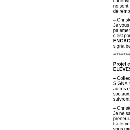
l’anonym
ne sont 
de rempl
–
Christ
Je vous 
paiemen
c’est po
ENGAG
signalée
*********
Projet 
ELEVES
–
Collect
SIGNA m
autres 
sociaux,
suivront
–
Christ
Je ne sa
preneur.
traitem
vous me 