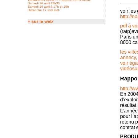
Samedi 16 avril 13h30
Samedi 16 avril à 17h et 19h
voir les 
Dimanche 17 avril midi
http://
+ sur le web
pdf à vo
(ratp)av
Paris u
8000 cam
les vill
annecy,
voir éga
vidéosur
Rappor
http://w
En 2004
d’exploi
résultat
L’année 
pour l’a
retenu p
contrat 
PRODUI