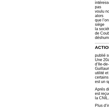
intéres
pas
voulu no
alors
que l’on
siège
la socié
de Coub
déshuma
ACTIO
publié s
Une 20a
d’Ile-de
Guillaum
utilité
certains
est un s
Aprés d
est reç
la CNIL.
Plus d’i