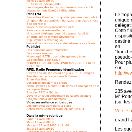
Mardi 12 avril 19h30
BBA France édition 2003
Les usagers des transports parisiens financent la
disparation des libertés individuelles
Paris (75)
Le trop
Seine-Rive Gauche : un quartier parisien bien policé
uniquem
Un quart de la population française a quelque chose
à se reprocher
délégati
soirée “Paris.sous-surveillance.net”
Cette fi
Paris sans vidéosurveillance
Un comité d’éthique pour faire passer la pilule
dispositi
En piste contre la vidéosurveillance !
“Big Brother is watching you”
destiné 
Festival des résistances et des alternatives à Paris
en
Publicité
Des penseurs anticonformistes
"tranch
Des armes sonores
pseudo-
Nouveauté RATP : des pubs qui nous épient !
La biométrie, c’est sexy !
Pour plu
NOUVELLE ACTION ANTIPUB MASSIVE ET NON-
VIOLENTE
sur
RFID, Radio Frequency Identification
http://
Procès des inculpé·es du 15 juin 2021 à Limoges
Transhumance festive dans la Drôme
Enfer Vert lillois
Rendez
Les puces infestent les brebis
Nano Brother. La carte RFID dans les transports de la
métropole lilloise
235 ave
Bracelet RFID à l’hôpital
M° Porte
Devenir un jouet consentant de la soft-dictature
Des moutons & des hommes
(sur les 
Vidéosurveillance embarquée
Les dronoflics sont dans la place
Action Paris-Chatelet mardi 26 juin 19H3O
Voir le 
Dans la même rubrique
Lundi 11 avril 19h30
grand fr
Mardi 12 avril 19h30
Mercredi 13 avril 2005 à 19h00
Les équ
Jeudi 14 avril 19h30
Vendredi 15 avril à 17h puis de 19h à minuit