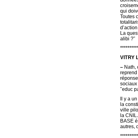
croisem
qui doiv
Toutes c
totalit
d’action
La quest
alibi ?"
*********
VITRY L
–
Nath, c
reprend 
réponse 
sociaux
"educ pa
Il y a u
la const
ville pi
la CNIL.
BASE élè
autres, 
*********