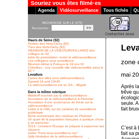
Souriez vous êtes filmé·es
Agenda
Vidéosurveillance
Tous fichés
Qu
RECHERCHE SUR LE SITE:
Rechercher :
Hauts de Seine (92)
Petition des Verts-Clichy (92)
Leva
Tract des Verts-Clichy (92)
ABANDON DE LA VIDEOSURVEILLANCE des
collèges du 92
lettre de protestation contre la vidéosurveillance
zone 
Les collègiens sous surveillance
Réunion-débat à Puteaux le 19 nov 02
Colombes : une nouvelle ville vidéosurveillée dans le
92 ?
mai 2
Levallois
Cartes des villes sous vidéosurveillance
Samedi 16 avril 13h30
La vidéosurveillance est au 3/4... illégale
Après la
trêve q
Dans la même rubrique
Malakoff touchée par la vidéosurveillance
écologiq
Annulation de la vidéosurveillance à Ploërmel
seule. A
Annulation d’une soutenance de thèse sur la
vidéosurveillance
fait bru
Lettre à la CNIL sur les caméras de surveillance
publicitaire
8eme anniversaire des caméras de Ploërmel
Un quart de la population française a quelque chose
à se reprocher
2013 : comment l’Europe se prépare à espionner ses
C’est à 
citoyens
fait sa 
soirée “Paris.sous-surveillance.net”
Valls hésitation de la vidéosurveillance
Acquise)