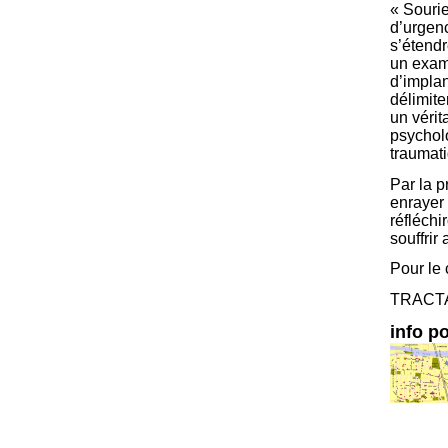
« Sourie
d’urgen
s’étendre
un exam
d’implan
délimite
un vérit
psycholo
traumat
Par la p
enrayer 
réfléchi
souffrir
Pour le 
TRACT
info po