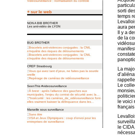
Vidéosurveillance : normalisation du contrôle
particul
sorti de
+ sur le web
temps r
Levalloi
NON A BIB BROTHER
aura per
Les anti-vidéo de LYON
Il y a d
de la co
vidéosur
BUG BROTHER
::
Bracelets anti-violences conjugales : la CNIL
manifest
s’inquiète des risques de détournements
constate
::
Bracelets anti-violences conjugales : la CNIL
s’inquiète des risques de détournements
panopti
CREP Strasbourg
La major
::
Vous qui avez tant d’yeux, ne faites pas la sourde
d’aliéna
oreille
::
Repérage de caméras de vidéo­surveillance
rappell
Le colle
SeenThis #videosurveillance
monsieu
::
À brest : après l’alliance des gauches aux
municipales, l’enjeu du contrat de sécurité avec la…
politici
::
*Insécurité : les caméras_de_vidéosurveillance font-
le voici
elles vraiment baisser la délinquance dans les…
français
Marseille sous surveillance
::
Sans titre
Levalloi
::
VSA et Jeux Olympiques : coup d’envoi pour les
surveill
entreprises de surveillance
le CIDA.
nécessai