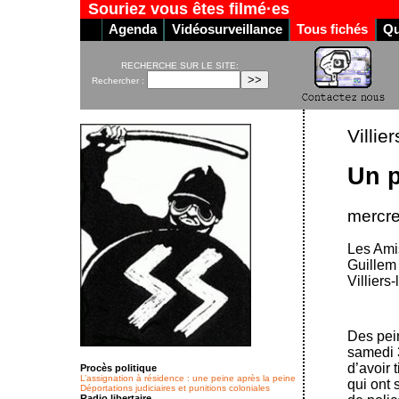
Souriez vous êtes filmé·es
Agenda
Vidéosurveillance
Tous fichés
Qu
RECHERCHE SUR LE SITE:
Rechercher :
Villie
Un p
mercre
Les Amis
Guillem 
Villiers-
Des pein
samedi 3
d’avoir 
Procès politique
L’assignation à résidence : une peine après la peine
qui ont 
Déportations judiciaires et punitions coloniales
Radio libertaire