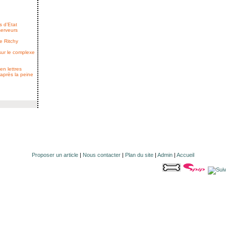
s d’Etat
serveurs
e Ritchy
 sur le complexe
en lettres
 après la peine
Proposer un article
|
Nous contacter
|
Plan du site
|
Admin
|
Accueil