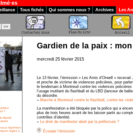
ilmé·es
illance
Tous fichés
Qui sommes nous ?
Archives
Les Am
:
Gardien de la paix : mon
mercredi 25 février 2015
Le 13 février, l’émission « Les Amis d’Orwell » recevait
et proche de victime de violences policières, pour parle
le lendemain à Montreuil contre les violences policières e
l’usage mutilant du flashball et du LBD (lanceur de ball
du désordre.
t
–
Marche à Montreuil contre le flashball, contre les viole
La manifestation a été bloquée par la police qui a encerc
étition
urs ?
plus de trois heures avant de les laisser partir au compt
contrôles d’identité.
a liberté
 après
–
Le droit de manifester aboli par la préfecture ?
nous répriment
Écouter l’émission
lques règles à