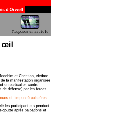
is d’Orwell
 œil
 Joachim et Christian, victime
r de la manifestation organisée
t en particulier, contre
es de défense) par les forces
nces et l’impunité policières
lé les participant-e-s pendant
e-goutte après palpations et