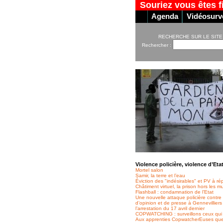
Souriez vous êtes f
Agenda
Vidéosurve
RECHERCHE SUR LE SITE
Rechercher :
Violence policière, violence d’Eta
Mortel salon
Samir, la terre et l’eau
Éviction des "indésirables" et PV à rép
Châtiment virtuel, la prison hors les m
Flashball : condamnation de l’Etat
Une nouvelle attaque policière contre l
d’opinion et de presse à Gennevilliers
l’arrestation du 17 avril dernier
COPWATCHING : surveillons ceux qui 
Aux apprenties CopwatcherEuses que