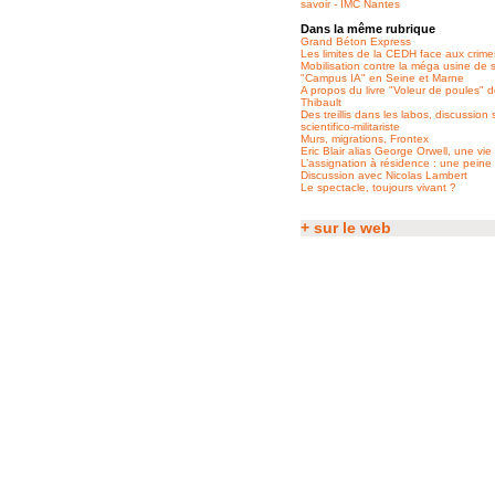
savoir - IMC Nantes
Dans la même rubrique
Grand Béton Express
Les limites de la CEDH face aux crime
Mobilisation contre la méga usine de 
"Campus IA" en Seine et Marne
A propos du livre "Voleur de poules" d
Thibault
Des treillis dans les labos, discussion
scientifico-militariste
Murs, migrations, Frontex
Eric Blair alias George Orwell, une vie 
L’assignation à résidence : une peine
Discussion avec Nicolas Lambert
Le spectacle, toujours vivant ?
+ sur le web