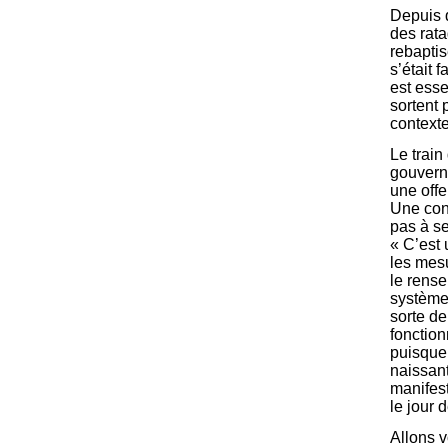
Depuis 
des rat
rebaptis
s’était 
est esse
sortent 
contexte
Le train
gouverne
une offe
Une cons
pas à se
« C’est 
les mes
le rense
système.
sorte de
fonction
puisque
naissant
manifes
le jour 
Allons v