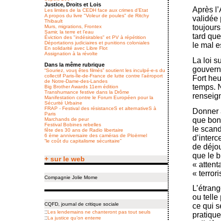
Justice, Droits et Lois
Après l’
Les limites de la CEDH face aux crimes d’Etat
A propos du livre "Voleur de poules" de Ritchy
validée 
Thibault
toujours
Murs, migrations, Frontex
Samir, la terre et l’eau
tard que
Éviction des "indésirables" et PV à répétition
Déportations judiciaires et punitions coloniales
le mal e
En solidarité avec Libre Flot
Assignation à la révolte
La loi s
Dans la même rubrique
gouverne
“Souriez, vous êtes filmés” soutient les inculpé-e-s du
collectif Paris-Île-de-France de lutte contre l’aéroport
Fort heu
de Notre-Dame-des-Landes
temps. 
Big Brother Awards 11em édition
Transhumance festive dans la Drôme
renseig
Manifestation contre le Forum Européen pour la
Sécurité Urbaine
FRAP - Festival des résistanceS et alternativeS à
Donner a
Paris
que bon
Marchands de peur
Festival Bobines rebelles
le scand
fête des 30 ans de Radio libertaire
6 ème anniversaire des caméras de Ploërmel
d’inter
“le coût du capitalisme sécuritaire”
de déjou
que le b
+ sur le web
« attent
« terror
Compagnie Jolie Mome
L’étrang
ou telle
CQFD, journal de critique sociale
ce qui s
::
Les lendemains ne chanteront pas tout seuls
pratique
::
La justice qu’on enterre