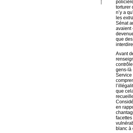
policièr
torturer
n’y a qu
les
extr
Sénat am
avaient 
devenue 
que des 
interdir
Avant d
renseign
contrôle
gens-là 
Service
comprend
l’illégal
que cela
recueill
Considér
en rappo
chantage
facettes
vulnérab
blanc à 