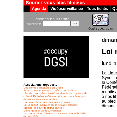
Souriez vous êtes filmé·es
Agenda
Vidéosurveillance
Tous fichés
Qu
RECHERCHE SUR LE SITE:
Rechercher :
diman
Loi 
lundi 
La Ligue
Syndicat
la Confé
Associations, groupes...
Fédérati
Des centres autogérés en Grèce
8eme anniversaire des caméras de Ploërmel
mobilisa
“Souriez, vous êtes filmés” soutient les inculpé-e-s du
à nos li
collectif Paris-Île-de-France de lutte contre l’aéroport
de Notre-Dame-des-Landes
au pied 
Une magistrate face aux lois sécuritaires
La Loppsi 2 : nouvelle loi sécuritaire adoptée
dimanche
“démontons la vidéosurveillance !”
Démontons la vidéosurveillance !
Les publications éditées par l’association ACIS VIPI
depuis 2004