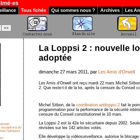
ilmé·es
illance
Tous fichés
Qui sommes nous ?
Archives
Les Am
:
La Loppsi 2 : nouvelle lo
adoptée
dimanche 27 mars 2011, par
Les Amis d’Orwell
Les Amis d’Orwell ont reçu mardi 22 mars Michel Sitbon,
2. Que reste-t-il de la loi, après la censure du Conseil c
Michel Sitbon, de la
coordination antiloppsi 2
fait le poin
programmation pour la performance de la sécurité intérie
censure du Conseil constitutionnel le 10 mars.
La Loppsi 2 est la 42e loi sécuritaire depuis 2002. Seul
oërmel
révisées sur les 142 articles votés.
s inculpé-e-s du
ntre l’aéroport
Elle développe la vidéosurveillance, autorise le blocage
res