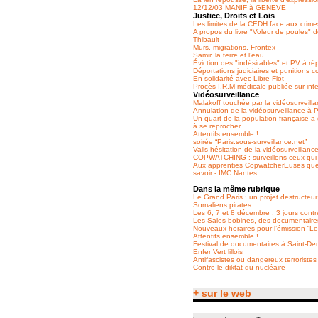
12/12/03 MANIF à GENEVE
Justice, Droits et Lois
Les limites de la CEDH face aux crime
A propos du livre "Voleur de poules" d
Thibault
Murs, migrations, Frontex
Samir, la terre et l’eau
Éviction des "indésirables" et PV à rép
Déportations judiciaires et punitions c
En solidarité avec Libre Flot
Procès I.R.M médicale publiée sur int
Vidéosurveillance
Malakoff touchée par la vidéosurveill
Annulation de la vidéosurveillance à 
Un quart de la population française 
à se reprocher
Attentifs ensemble !
soirée “Paris.sous-surveillance.net”
Valls hésitation de la vidéosurveillanc
COPWATCHING : surveillons ceux qui 
Aux apprenties CopwatcherEuses que
savoir - IMC Nantes
Dans la même rubrique
Le Grand Paris : un projet destructeur
Somaliens pirates
Les 6, 7 et 8 décembre : 3 jours contr
Les Sales bobines, des documentaire
Nouveaux horaires pour l’émission “Le
Attentifs ensemble !
Festival de documentaires à Saint-De
Enfer Vert lillois
Antifascistes ou dangereux terroristes
Contre le diktat du nucléaire
+ sur le web