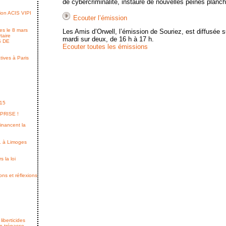
de cybercriminalité, instaure de nouvelles peines planch
tion ACIS VIPI
Ecouter l’émission
es le 8 mars
Les Amis d’Orwell, l’émission de Souriez, est diffusée su
rtaire
mardi sur deux, de 16 h à 17 h.
S DE
Ecouter toutes les émissions
tives à Paris
615
RPRISE !
financent la
1 à Limoges
 la loi
ons et réflexions
iberticides
on trépasse