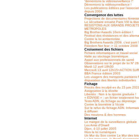
“démontons la vidéosurveillance !”
Démontons la vidéosurveillance !
Les publications éditées par l’associa
depuis 2004
Convergence des luttes
Projections de documentaires féminist
Le sécuritaire envahit Paris VIII la libe
RESISTONS AUX GRANDS PROJET
METROPOLES
Big Brother Awards 10em édition !
Festival des résistances et des alterna
Contre la loi antiterroriste
Big Brothers Awards 2009, c’est parti !
Freedom Not fear -> 11 octobre 2008
Croisement des fichiers
Fichiers informatiques et travail social
Halte au stockage biométrique
Appel aux professionnels de santé
Observations sur le projet de loi N° 2
Mardi 12 avril 19h30
Mercredi 13 avril 12h15+ACTION SU
BBA France édition 2003
Les usagers des transports parisiens 
disparation des libertés individuelles
Fichage
Procès des inculpé·es du 15 juin 202
Assignation à la révolte
Libertés : Non à la riposte graduée !
« EDVIGE » : un fichier totalement hors
Tests ADN, du fichage au dépistage
Contre la biométrie à l’école
Sur le refus du fichage ADN. Informati
à diffuser
Des moutons & des hommes
Internet
Le marigot de la surveillance globale
Les Amis d’Orwell
Dijon, 4-10 juillet 2005
Hors la loi numériques
Un Mur du Son contre Le Mur des lois l
La len repousse, la liberté d’expressi