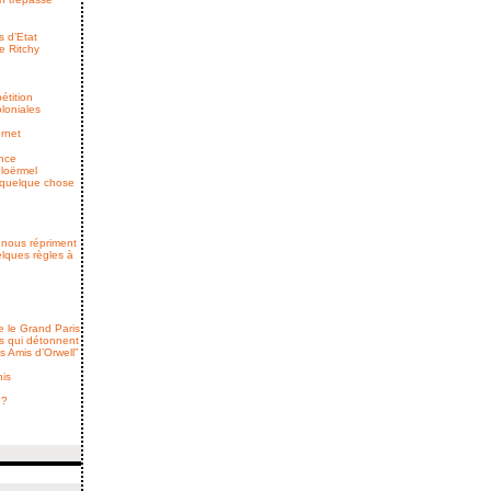
s d’Etat
e Ritchy
étition
oloniales
ernet
ance
Ploërmel
a quelque chose
e
nous répriment
lques règles à
e le Grand Paris
s qui détonnent
s Amis d’Orwell”
nis
 ?