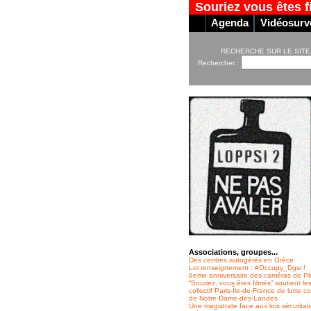
Souriez vous êtes f
Agenda
Vidéosurve
RECHERCHE SUR LE SITE
Rechercher :
Associations, groupes...
Des centres autogérés en Grèce
Loi renseignement : #Occupy_Dgsi !
8eme anniversaire des caméras de Pl
“Souriez, vous êtes filmés” soutient le
collectif Paris-Île-de-France de lutte co
de Notre-Dame-des-Landes
Une magistrate face aux lois sécuritai