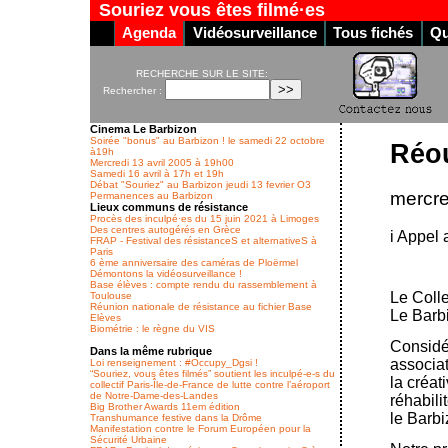
Souriez vous êtes filmé·es
Agenda
Vidéosurveillance
Tous fichés
Qu
RECHERCHE SUR LE SITE:
Rechercher :
Cinema Le Barbizon
Soirée "bonus" au Barbizon ! le samedi 22 octobre
Réou
à19h
Mercredi 13 avril 2005 à 19h00
Samedi 16 avril à 17h et 19h
Débat "Souriez" au Barbizon jeudi 13 fevrier O3
mercre
Permanences au Barbizon
Lieux communs de résistance
Procès des inculpé·es du 15 juin 2021 à Limoges
Des centres autogérés en Grèce
i Appel 
FRAP - Festival des résistanceS et alternativeS à
Paris
6 ème anniversaire des caméras de Ploërmel
Démontons la vidéosurveillance !
Base élèves : compte rendu du rassemblement à
Le Colle
Toulouse
Réunion nationale de résistance au fichier Base
Le Barbi
Elèves
Biométrie : le règne du VIS
Considér
Dans la même rubrique
associat
Loi renseignement : #Occupy_Dgsi !
“Souriez, vous êtes filmés” soutient les inculpé-e-s du
la créat
collectif Paris-Île-de-France de lutte contre l’aéroport
de Notre-Dame-des-Landes
réhabili
Big Brother Awards 11em édition
le Barb
Transhumance festive dans la Drôme
Manifestation contre le Forum Européen pour la
Sécurité Urbaine