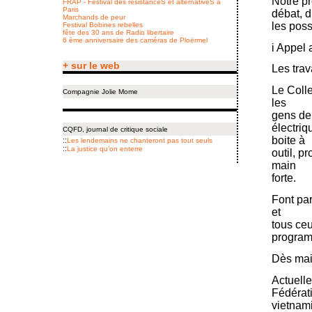
Notre pr
FRAP - Festival des résistanceS et alternativeS à
Paris
débat, d
Marchands de peur
les poss
Festival Bobines rebelles
fête des 30 ans de Radio libertaire
6 ème anniversaire des caméras de Ploërmel
i Appel 
+ sur le web
Les trav
Le Colle
Compagnie Jolie Mome
les
gens de
électriq
CQFD, journal de critique sociale
boite à
::
Les lendemains ne chanteront pas tout seuls
::
La justice qu’on enterre
outil, p
main
forte.
Font par
et
tous ceu
programm
Dès main
Actuelle
Fédérati
vietnam