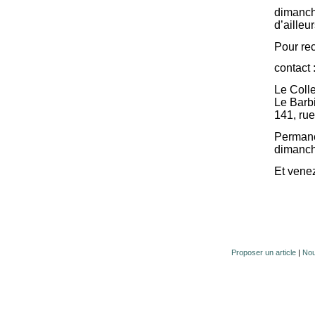
dimanche
d’ailleur
Pour re
contact 
Le Colle
Le Barb
141, rue
Permane
dimanche
Et vene
Proposer un article
|
Nou