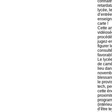
connaîtr
retardat
lycée, l
d’entrée
enseigna
carte !
Cette an
vidéoséc
procédé 
jugez-en
figurer 
consulté
favorabl
Le lycé
de camé
lieu dan
novembre
blessant
le provi
tech, pe
cette én
proximi
program
(intérie
d’être t