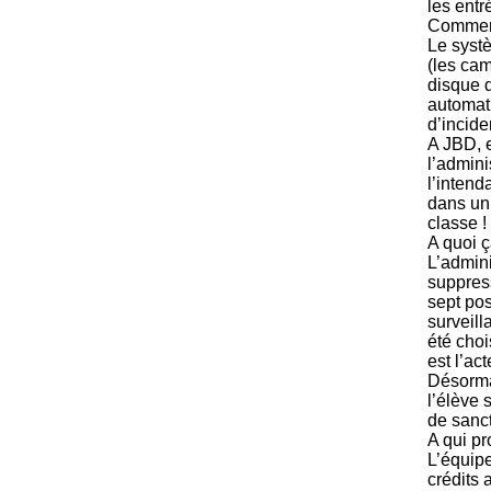
les entr
Commen
Le systè
(les ca
disque d
automati
d’incide
A JBD, e
l’admini
l’intend
dans un 
classe !
A quoi ç
L’admini
suppres
sept po
surveill
été choi
est l’ac
Désormai
l’élève 
de sanct
A qui pro
L’équipe
crédits 