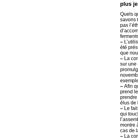
plus j
Quels q
savons t
pas l’ét
d’accom
ferments
–
L’util
été pré
que nou
–
La con
sur une 
promulga
novembre
exemple
–
Afin q
prend le
prendre
élus de 
–
Le fai
qui touc
l’assemb
montre à
cas de l
–
La con