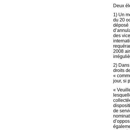
Deux él
1) Un mé
du 20 oc
déposé 
d’annula
des vice
internat
requéra
2008 ai
irréguli
2) Dans
droits d
« commu
jour, si 
« Veuill
lesquell
collecté
disposit
de servi
nominati
d’opposi
égaleme