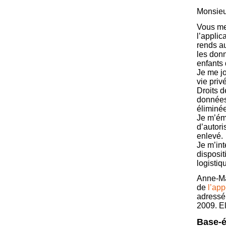
Monsieur
Vous me
l’applic
rends au
les don
enfants 
Je me j
vie priv
Droits d
données
éliminée
Je m’éme
d’autori
enlevé.
Je m’int
disposit
logistiq
Anne-Mar
de
l’app
adressé 
2009. El
Base-é