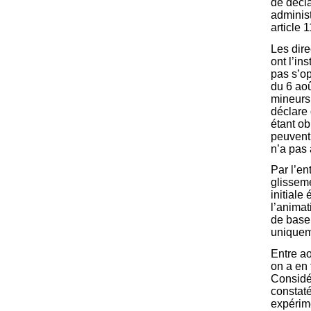
de décla
administ
article 1
Les dire
ont l’in
pas s’op
du 6 ao
mineurs 
déclare 
étant ob
peuvent 
n’a pas 
Par l’e
glisseme
initiale
l’animat
de base 
uniqueme
Entre ao
on a en 
Considér
constaté
expérime