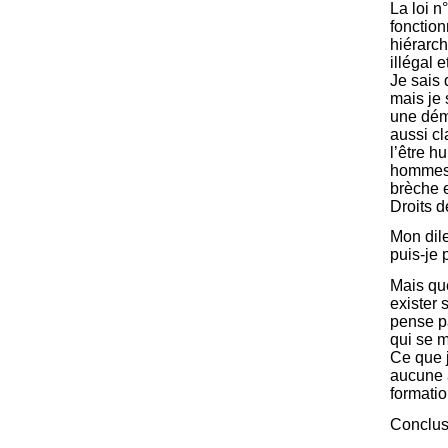
La loi n
fonction
hiérarch
illégal 
Je sais 
mais je 
une démo
aussi cl
l’être h
hommes e
brèche e
Droits 
Mon dil
puis-je 
Mais que
exister
pense pa
qui se m
Ce que 
aucune a
formatio
Conclus