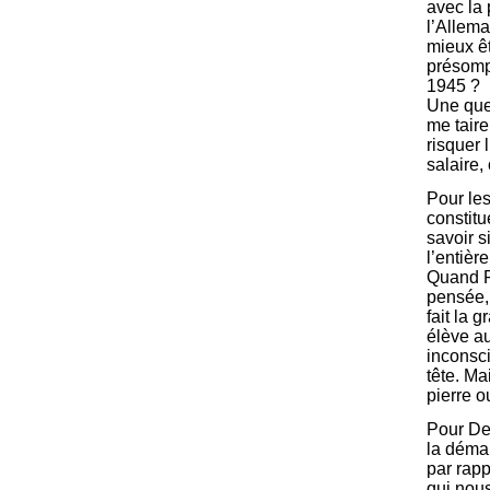
avec la 
l’Allema
mieux êt
présompt
1945 ?
Une que
me taire
risquer 
salaire,
Pour les
constitu
savoir s
l’entièr
Quand Pa
pensée, 
fait la 
élève au
inconsc
tête. Ma
pierre ou
Pour Des
la déma
par rapp
qui nous