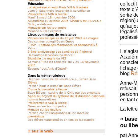
Mercredi 13 avril 12h15+ACTION SURPRISE !
collecti
Education
Le sécuritaire envahit Paris VIII la libertaire
texte d’
Lyon 2, laboratoire leader de la surveillance
Prélèvements ADN à l’école !
sortie d
Manif Samedi 18 novembre 2006
région) 
Aujourd’hui 10 octobre 2006, MANIFS MASSIVES !
Ni flic, ni délateur
qu’aujou
Menaces sur les tout petits
légalisé
Menace sur les écoliers
Lieux communs de résistance
professi
Procès des inculpé·es du 15 juin 2021 à Limoges
Des centres autogérés en Grèce
FRAP - Festival des résistanceS et alternativeS à
Paris
Il s’agi
6 ème anniversaire des caméras de Ploërmel
Démontons la vidéosurveillance !
Académi
Biométrie : le règne du VIS
conscien
Semaine "Ras-les-caméras" du 7 au 14 Novembre
2007
fichage 
Écoutez "Les Amis d’Orwell"
blog
Rés
Dans la même rubrique
Réunion nationale de résistance au fichier Base
Anne-Ma
Elèves
Pétition pour le retrait de Base-élèves
refusait
Contre la biométrie à l’école
Base Elèves : saisine de la CNIL par des syndicats
personne
Appel au boycott du système de l’Education nationale
en tant 
nommé base-élèves
Prélèvements ADN à l’école !
Menaces sur les tout petits
La lett
Menace sur les écoliers
Pétition contre l’instauration d’une machine
biométrique
« base
Des élèves transformées en rats de laboratoire
ou libe
+ sur le web
par Ann