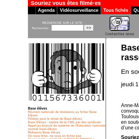
Souriez vous êtes filmé·es
Agenda
Vidéosurveillance
Tous fichés
Qu
RECHERCHE SUR LE SITE:
Rechercher :
Base
ras
En so
jeudi 
Anne-Mar
Base élèves
convoqu
Réunion nationale de résistance au fichier Base
Elèves
Toulous
Pétition pour le retrait de Base-élèves
en souti
Base Elèves : saisine de la CNIL par des syndicats
Appel au boycott du système de l’Education nationale
d’une c
nommé base-élèves
Refusons Base élèves
On vous fiche, ne vous en fichez pas
Souriez