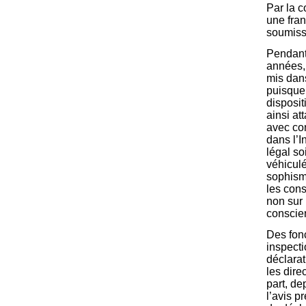
Par la c
une fran
soumissi
Pendant
années, 
mis dans
puisque 
disposit
ainsi at
avec con
dans l’I
légal so
véhiculé
sophisme
les con
non sur 
conscie
Des fon
inspecti
déclarat
les dire
part, de
l’avis p