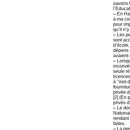
savons t
l’Educat
–
En Hau
à ma con
pour imp
qu’il n’
–
Les pe
sont acc
d’école,
dépens 
avaient 
–
Lorsqu
inconvén
seule r
licences
à "mot 
fournitu
privée d
[2] (En 
privés d
–
Le doc
National
rendant 
faites.
–
La pres