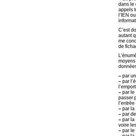
dans le 
appels t
l’IEN o
informat
C’est do
autant q
me condu
de ficha
L’énumér
moyens q
données,
–
par un
–
par l’é
l’emport
–
par le
passer 
l’entrée
–
par la
–
par de
–
par la 
voire le
–
par le
–
par la 