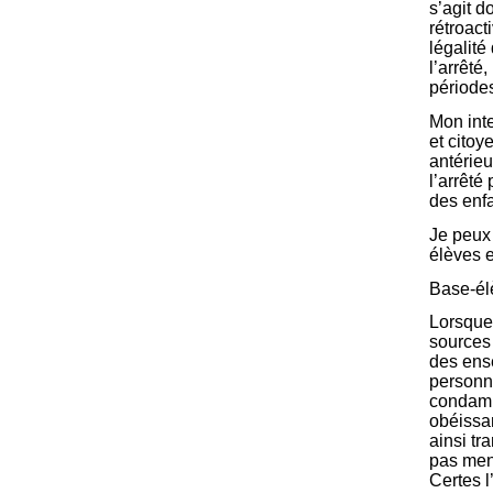
s’agit 
rétroact
légalit
l’arrêté
périodes
Mon inte
et citoy
antérieu
l’arrêté
des enfa
Je peux 
élèves e
Base-élè
Lorsque 
sources 
des ense
personne
condamn
obéissan
ainsi tr
pas mené
Certes l