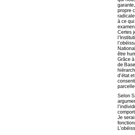
garante,
propre 
radicale
à ce qui
examen 
Certes j
l’Instit
l’obéis
National
être hum
Grâce à 
de Base 
hiérarch
d’état e
consenti
parcelle
Selon Sa
argument
l’indivi
comport
Je serai
fonction
L’obéis