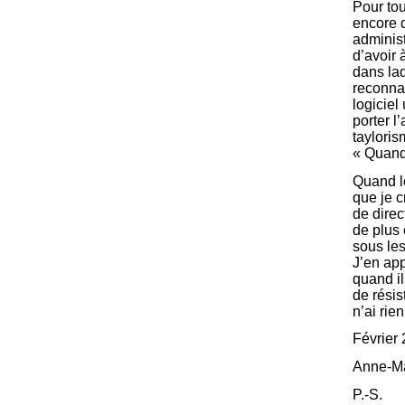
Pour tou
encore q
adminis
d’avoir 
dans laq
reconnai
logiciel
porter l
tayloris
« Quand 
Quand le
que je c
de direc
de plus
sous les
J’en app
quand il
de résis
n’ai rien
Février
Anne-Ma
P.-S.