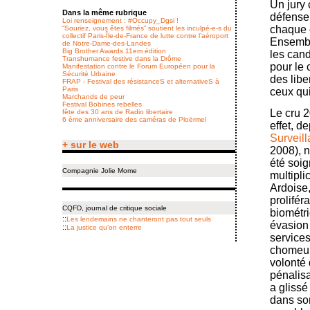
Un jury
Dans la même rubrique
défense 
Loi renseignement : #Occupy_Dgsi !
chaque c
“Souriez, vous êtes filmés” soutient les inculpé-e-s du
collectif Paris-Île-de-France de lutte contre l’aéroport
Ensembl
de Notre-Dame-des-Landes
Big Brother Awards 11em édition
les cand
Transhumance festive dans la Drôme
pour le 
Manifestation contre le Forum Européen pour la
Sécurité Urbaine
des libe
FRAP - Festival des résistanceS et alternativeS à
Paris
ceux qui
Marchands de peur
Festival Bobines rebelles
Le cru 
fête des 30 ans de Radio libertaire
6 ème anniversaire des caméras de Ploërmel
effet, d
Surveill
+ sur le web
2008), n
été soig
Compagnie Jolie Mome
multiplic
Ardoise,
prolifér
CQFD, journal de critique sociale
biométr
::
Les lendemains ne chanteront pas tout seuls
évasion 
::
La justice qu’on enterre
services
chomeurs
volonté 
pénalisa
a glissé
dans s