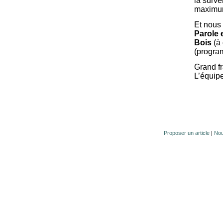
la surve
maximum
Et nous
Parole 
Bois
(à 
(program
Grand fr
L’équip
Proposer un article
|
Nou