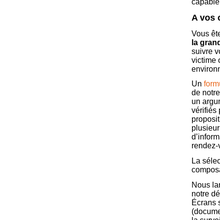
capable 
A vos c
Vous êt
la gran
suivre v
victime 
environ
Un
form
de notr
un argu
vérifiés
proposit
plusieur
d’inform
rendez-
La sélec
composan
Nous la
notre d
Écrans s
(documen