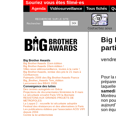
Souriez vous êtes filmé·es
Agenda
Vidéosurveillance
Tous fichés
Qu
RECHERCHE SUR LE SITE:
Rechercher :
Big 
parti
vendre
Big Brother Awards
Big Brother Awards 11em édition
Big Brother Awards 10em édition !
Villes sous vidéosurveillance, toutes à la carte !
Big Brother Awards, remise des prix le 21 mars à
Confluences
Pour la
Palmarès 2006 des Big Brother Awards France
Big_Brother_Awards 7em_édition
préparen
Lancement des BBAS 2006
laquelle
Convergence des luttes
Des centres autogérés en Grèce
samedi 
Projections de documentaires féministes le 8 mars
Le sécuritaire envahit Paris VIII la libertaire
Montreui
RESISTONS AUX GRANDS PROJETS DE
non pour
METROPOLES
La Loppsi 2 : nouvelle loi sécuritaire adoptée
aujourd’
Festival des résistances et des alternatives à Paris
son équ
Les publications éditées par l’association ACIS VIPI
depuis 2004
Contre la loi antiterroriste