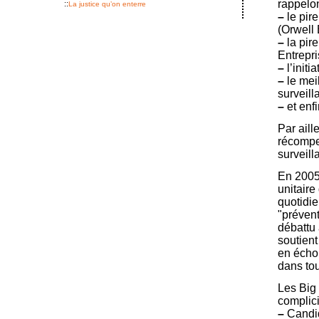
rappelo
::
La justice qu’on enterre
–
le pire
(Orwell E
–
la pir
Entrepri
–
l’initi
–
le meil
surveill
–
et enf
Par aille
récompen
surveill
En 2005 
unitaire
quotidie
"prévent
débattu
soutient
en écho 
dans tou
Les Big 
complici
–
Candid