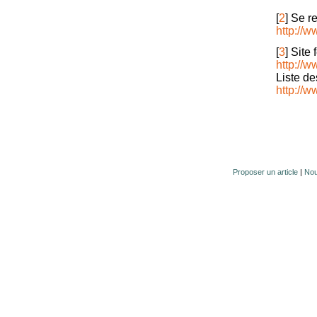
[
2
]
Se re
http://
[
3
]
Site 
http://w
Liste de
http://w
Proposer un article
|
Nou