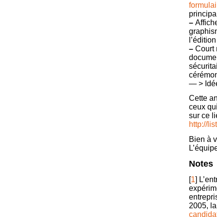
formulai
principa
–
Affich
graphism
l’éditio
–
Court 
documen
sécurita
cérémon
— > Idé
Cette an
ceux qui
sur ce li
http://l
Bien à 
L’équip
Notes
[
1
]
L’ent
expérime
entrepr
2005, la
candida