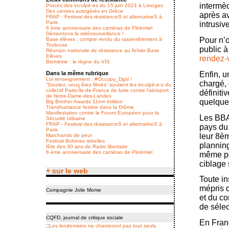
intermèd
Procès des inculpé·es du 15 juin 2021 à Limoges
Des centres autogérés en Grèce
après av
FRAP - Festival des résistanceS et alternativeS à
Paris
intrusiv
6 ème anniversaire des caméras de Ploërmel
Démontons la vidéosurveillance !
Pour n’o
Base élèves : compte rendu du rassemblement à
Toulouse
public à
Réunion nationale de résistance au fichier Base
Elèves
rendez-v
Biométrie : le règne du VIS
Dans la même rubrique
Enfin, u
Loi renseignement : #Occupy_Dgsi !
chargé, 
“Souriez, vous êtes filmés” soutient les inculpé-e-s du
collectif Paris-Île-de-France de lutte contre l’aéroport
définiti
de Notre-Dame-des-Landes
quelques
Big Brother Awards 11em édition
Transhumance festive dans la Drôme
Manifestation contre le Forum Européen pour la
Les BBA
Sécurité Urbaine
FRAP - Festival des résistanceS et alternativeS à
pays du
Paris
leur 8èm
Marchands de peur
Festival Bobines rebelles
planning
fête des 30 ans de Radio libertaire
6 ème anniversaire des caméras de Ploërmel
même pou
ciblage 
+ sur le web
Toute in
mépris d
Compagnie Jolie Mome
et du co
de sélec
CQFD, journal de critique sociale
En Franc
::
Les lendemains ne chanteront pas tout seuls