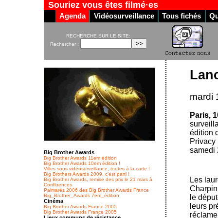
Souriez vous êtes filmé·es
Agenda
Vidéosurveillance
Tous fichés
Qu
RECHERCHE SUR LE SITE:
Rechercher :
Lan
mardi 
Paris, 
surveill
édition 
Privacy 
samedi 
Big Brother Awards
Big Brother Awards 11em édition
Big Brother Awards 10em édition !
Villes sous vidéosurveillance, toutes à la carte !
Big Brothers Awards 2009, c’est parti !
Les laur
Big Brother Awards, remise des prix le 21 mars à
Confluences
Charpin 
Palmarès 2006 des Big Brother Awards France
Big_Brother_Awards 7em_édition
le déput
Cinéma
leurs pr
Big Brother Awards France 2005
Big Brother Awards France 2005
réclamer
Lieux communs de résistance