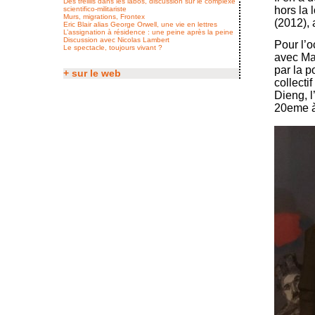
Des treillis dans les labos, discussion sur le complexe
hors la 
scientifico-militariste
Murs, migrations, Frontex
(2012), 
Eric Blair alias George Orwell, une vie en lettres
L’assignation à résidence : une peine après la peine
Discussion avec Nicolas Lambert
Pour l’o
Le spectacle, toujours vivant ?
avec Mau
par la p
+ sur le web
collecti
Dieng, l
20eme à