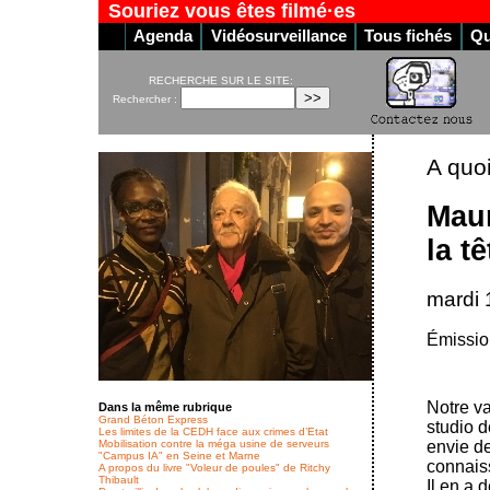
Souriez vous êtes filmé·es
Agenda
Vidéosurveillance
Tous fichés
Qu
RECHERCHE SUR LE SITE:
Rechercher :
A quoi
Maur
la tê
mardi 
Émission
Notre v
Dans la même rubrique
Grand Béton Express
studio d
Les limites de la CEDH face aux crimes d’Etat
Mobilisation contre la méga usine de serveurs
envie de
"Campus IA" en Seine et Marne
connaiss
A propos du livre "Voleur de poules" de Ritchy
Thibault
Il en a 