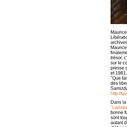
Maurice 
Libérati
archives
Maurice 
finaleme
trésor, 
sur le c
presse s
et 1981.
"Que fai
des libe
Samizda
http://q
Dans la
"Laissez
bonne fo
sont tou
autant d