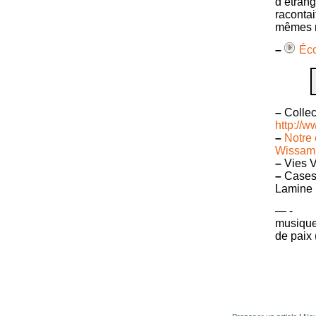
d’étran
racontai
mêmes m
–
Éco
A
P
–
Collect
http://
–
Notre 
Wissam
–
Vies V
–
Cases 
Lamine
— -
musiques
de paix 