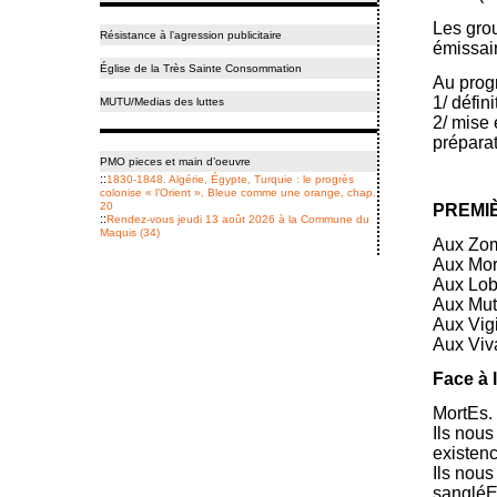
Les gro
Résistance à l’agression publicitaire
émissai
Église de la Très Sainte Consommation
Au pro
1/ défin
MUTU/Medias des luttes
2/ mise 
préparat
PMO pieces et main d’oeuvre
::
1830-1848. Algérie, Égypte, Turquie : le progrès
colonise « l’Orient ». Bleue comme une orange, chap.
20
PREMI
::
Rendez-vous jeudi 13 août 2026 à la Commune du
Maquis (34)
Aux Zom
Aux Mort
Aux Lobo
Aux Muta
Aux Vigi
Aux Viv
Face à 
MortEs.
Ils nous
existenc
Ils nous
sangléEs