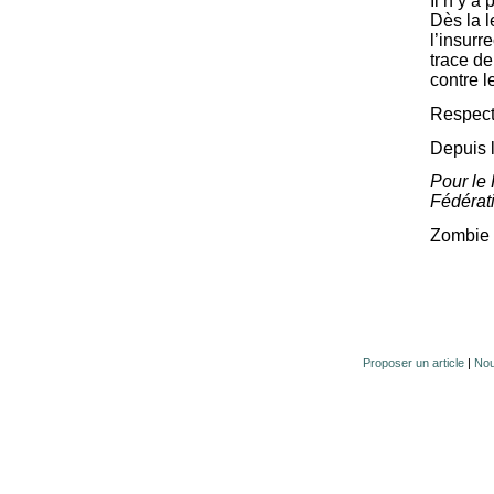
Il n’y a
Dès la l
l’insur
trace de
contre l
Respec
Depuis l
Pour le
Fédérat
Zombie 
Proposer un article
|
Nou