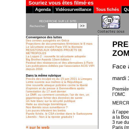
Souriez vous êtes filmé·es
Agenda
Vidéosurveillance
Tous fichés
Qu
RECHERCHE SUR LE SITE:
Rechercher :
Convergence des luttes
Des centres autogérés en Grèce
PRE
Projections de documentaires féministes le 8 mars
Le sécuritaire envahit Paris VIII la libertaire
RESISTONS AUX GRANDS PROJETS DE
ZOM
METROPOLES
La Loppsi 2 : nouvelle loi sécuritaire adoptée
Big Brother Awards 10em édition !
Festival des résistances et des alternatives à Paris
Face 
Les publications éditées par l’association ACIS VIPI
depuis 2004
Dans la même rubrique
mardi 
Procès des inculpé·es du 15 juin 2021 à Limoges
Lettre ouverte aux traîtres à la République
Une nouvelle attaque policière contre la liberté
Premiè
d’opinion et de presse à Gennevilliers après
l’arrestation du 17 avril dernier
l’OMC
Le DMP, ou comment constituer, l’air de rien, un
gigantesque fichier des données de sante
Un livre blanc sur la sécurité publique
MERCRE
Halte au stockage biométrique
Nos libertés sous surveillance ?
Les puces infestent les brebis
à l’appe
Parole fichée, le CSA s’enlise dans le Sarkozysme
a la Bou
Libertés : Non à la riposte graduée !
3 rue d
Paris (
+ sur le web