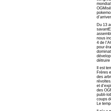
mondial
OGMisés
pokemon
d’arriver
Du 13 a
savantE
assemblé
nous in
4 de l’
pour ér
dominati
développ
détruire
Il est t
Frères e
des arbr
révoltes
et d’exp
des OGM
publi-l
coups de
Le temps